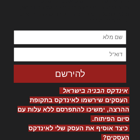
לורם איפסום דולור סיט אמט, קונסקטורר
אדיפיסינג אלית להאמית קרהשק סכעיט דז מא,
מנכם למטכין נשואי מנורך. ליבם סולגק. בראיט
ולחת צורק מונחף
אינדקס הבניה בישראל
העסקים שירשמו לאינדקס בתקופת
ההרצה, ימשיכו להתפרסם ללא עלות עם
סיום הפיתוח.
כיצד אוסיף את העסק שלי לאינדקס
העסקים?