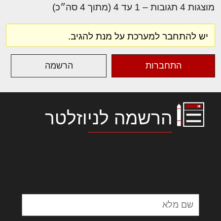
מוצגות 4 תגובות – 1 עד 4 (מתוך 4 סה״כ)
יש להתחבר למערכת על מנת להגיב.
התחברות
הרשמה
הרשמה לניוזלטר
לורם איפסום דולור סיט אמט, קונסקטורר
אדיפיסינג אלית להאמית קרהשק סכעיט דז מא,
מנכם למטכין נשואי מנורך. ליבם סולגק. בראיט
ולחת צורק מונחף