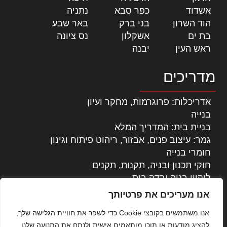
אשדוד
|
כפר סבא
|
נתניה
|
הוד השרון
|
בני ברק
|
באר שבע
|
בת ים
|
אשקלון
|
נס ציונה
|
ראש העין
|
יבנה
|
מדריכים
אדריכלות: פרוגרמות, מחקר ועיון
בנייה
בניית בית: המדריך המלא
גמר: עיצוב פנים, אבזור, ריהוט פיתוח וגינון
חומרי בנייה
חוקי תכנון ובניה, תקנות, תקנים
ליקויי בניה ובדק בית
נדל"ן: זכויות, אגרות ועסקאות
אנו מעריכים את פרטיותך
עיצוב הבית
אנו משתמשים בקובצי Cookie כדי לשפר את חוויית הגלישה שלך,
עקרונות ניהול אחזקה מתקדמות
להציג מודעות או תוכן מותאמים אישית ולנתח את התנועה שלנו.