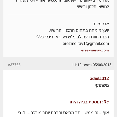
ארז מירב -meirav.com" target="_blank">יועץ מומחה
לנושאי תכנון ורישוי
ארז מירב
יועץ מומחה בתחום התכנון והרישוי,
הכנת חוות דעת לבימ"ש ויעוץ אדריכלי כללי
erezmeirav1@gmail.com
erez-meirav.com
05/06/2013 בשעה 11:12
#37766
adielad12
משתתף
Re: תוספת בניה היתר
אוף…זה ממש יותר מבאס והרבה יותר מורכב… 1. כי