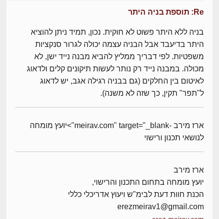
Re: תוספת בניה היתר
בניה ללא היתר פשוט לא חוקית. נכון, תמיד ניתן להוציא
היתר בדיעבד אבל הבניה עצמה יכולה לגרור סנקציות
משפטיות. לפי דבריך ממליץ להביא מבנה נייד ישן, לא
מכולה. במבנה נייד רק נותר לעשות תיקונים קלים ולדאוג
לאיטום בין החלקים (גם בבניה רגילה אגב, יש לדאוג
ל"תפר" תקין, כך שזה לא משנה).
ארז מירב -meirav.com" target="_blank">יועץ מומחה
לנושאי תכנון ורישוי
ארז מירב
יועץ מומחה בתחום התכנון והרישוי,
הכנת חוות דעת לבימ"ש ויעוץ אדריכלי כללי
erezmeirav1@gmail.com