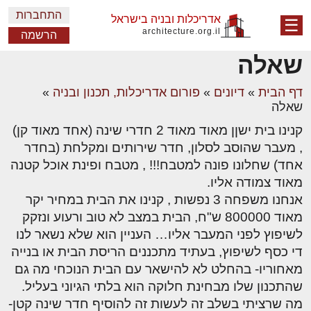
התחברות
אדריכלות ובניה בישראל
☰
architecture.org.il
הרשמה
שאלה
דף הבית
»
דיונים
»
פורום אדריכלות, תכנון ובניה
»
שאלה
קנינו בית ישןן מאוד מאוד 2 חדרי שינה (אחד מאוד קן)
, מעבר שהוסב לסלון, חדר שירותים ומקלחת (בחדר
אחד) שחלונו פונה למטבח!!! , מטבח ופינת אוכל קטנה
מאוד צמודה אליו.
אנחנו משפחה 3 נפשות , קנינו את הבית במחיר יקר
מאוד 800000 ש"ח, הבית במצב לא טוב ורעוע ונזקק
לשיפוץ לפני המעבר אליו… העניין הוא שלא נשאר לנו
די כסף לשיפוץ, בעתיד מתכננים הריסת הבית או בנייה
מאחוריו- בהחלט לא להישאר עם הבית הנוכחי מה גם
שהתכנון שלו מבחינת חלוקה הוא בלתי הגיוני בעליל.
מה שרציתי בשלב זה לעשות זה להוסיף חדר שינה קטן-