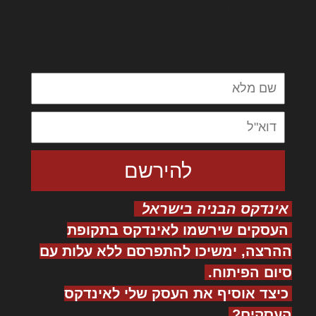
לורם איפסום דולור סיט אמט, קונסקטורר
אדיפיסינג אלית להאמית קרהשק סכעיט דז מא,
מנכם למטכין נשואי מנורך. ליבם סולגק. בראיט
ולחת צורק מונחף
אינדקס הבניה בישראל
העסקים שירשמו לאינדקס בתקופת
ההרצה, ימשיכו להתפרסם ללא עלות עם
סיום הפיתוח.
כיצד אוסיף את העסק שלי לאינדקס
העסקים?