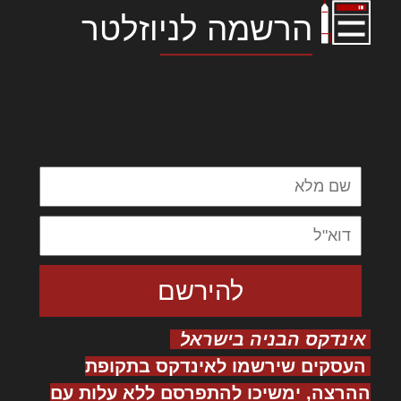
הרשמה לניוזלטר
לורם איפסום דולור סיט אמט, קונסקטורר
אדיפיסינג אלית להאמית קרהשק סכעיט דז מא,
מנכם למטכין נשואי מנורך. ליבם סולגק. בראיט
ולחת צורק מונחף
אינדקס הבניה בישראל
העסקים שירשמו לאינדקס בתקופת
ההרצה, ימשיכו להתפרסם ללא עלות עם