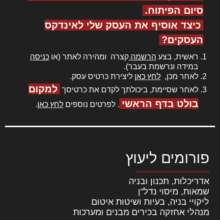
סיום הפיתוח.
כיצד אוסיף את העסק שלי לאינדקס
העסקים?
ראשית, בצע
הרשמה
קצרה ומהירה לאתר (או
כניסה
במידה ונרשמת בעבר).
לאחר מכן,
לחץ כאן
ליצירת כרטיס עסק.
למקום
לאחר שסיימת, ביכולתך לקדם את כרטיסך
בולט בדף הראשי
. לפרטים נוספים
לחץ כאן
.
פורומים ליעוץ
אדריכלות, תכנון ובניה
שמאות, מיסוי נדל"ן
ליקויי בניה, בעיות ושיטות איטום
מנהלי אחזקה בכירים מבנים ומערכות