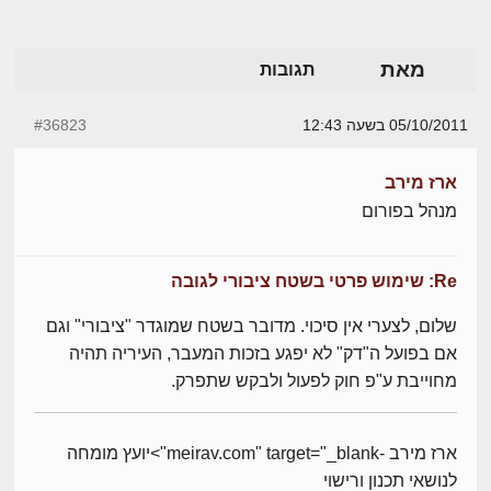
מאת
תגובות
05/10/2011 בשעה 12:43
#36823
ארז מירב
מנהל בפורום
Re: שימוש פרטי בשטח ציבורי לגובה
שלום, לצערי אין סיכוי. מדובר בשטח שמוגדר "ציבורי" וגם
אם בפועל ה"דק" לא יפגע בזכות המעבר, העיריה תהיה
מחוייבת ע"פ חוק לפעול ולבקש שתפרק.
ארז מירב -meirav.com" target="_blank">יועץ מומחה
לנושאי תכנון ורישוי