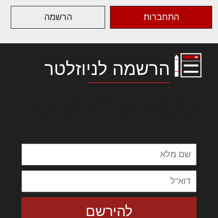
התחברות
הרשמה
הרשמה לניוזלטר
לורם איפסום דולור סיט אמט, קונסקטורר
אדיפיסינג אלית להאמית קרהשק סכעיט דז מא,
מנכם למטכין נשואי מנורך. ליבם סולגק. בראיט
ולחת צורק מונחף