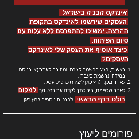
אינדקס הבניה בישראל
העסקים שירשמו לאינדקס בתקופת
ההרצה, ימשיכו להתפרסם ללא עלות עם
סיום הפיתוח.
כיצד אוסיף את העסק שלי לאינדקס
העסקים?
ראשית, בצע
הרשמה
קצרה ומהירה לאתר (או
כניסה
במידה ונרשמת בעבר).
לאחר מכן,
לחץ כאן
ליצירת כרטיס עסק.
למקום
לאחר שסיימת, ביכולתך לקדם את כרטיסך
בולט בדף הראשי
. לפרטים נוספים
לחץ כאן
.
פורומים ליעוץ