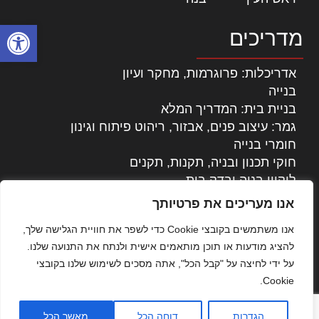
פתח סרגל
מדריכים
אדריכלות: פרוגרמות, מחקר ועיון
בנייה
בניית בית: המדריך המלא
גמר: עיצוב פנים, אבזור, ריהוט פיתוח וגינון
חומרי בנייה
חוקי תכנון ובניה, תקנות, תקנים
ליקויי בניה ובדק בית
נדל"ן: זכויות, אגרות ועסקאות
אנו מעריכים את פרטיותך
עיצוב הבית
אנו משתמשים בקובצי Cookie כדי לשפר את חוויית הגלישה שלך,
עקרונות ניהול אחזקה מתקדמות
להציג מודעות או תוכן מותאמים אישית ולנתח את התנועה שלנו.
צילום אדריכלי
על ידי לחיצה על "קבל הכל", אתה מסכים לשימוש שלנו בקובצי
שיווק נדלן
Cookie.
שיטות בניה: מפרטים והמלצות
תוכן שיווקי
הגדרות
דוחה הכל
מאשר הכל