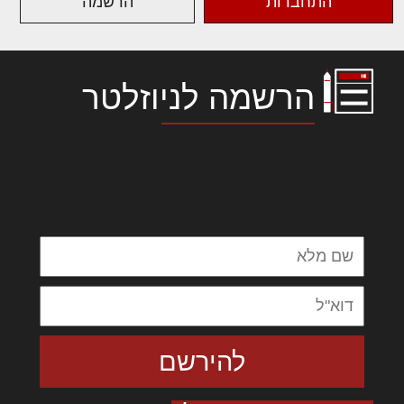
התחברות
הרשמה
הרשמה לניוזלטר
לורם איפסום דולור סיט אמט, קונסקטורר
אדיפיסינג אלית להאמית קרהשק סכעיט דז מא,
מנכם למטכין נשואי מנורך. ליבם סולגק. בראיט
ולחת צורק מונחף