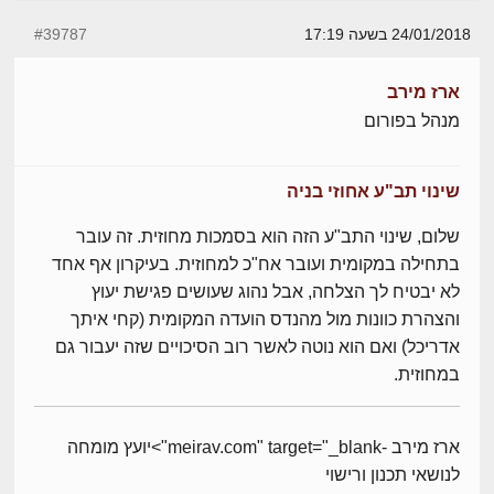
24/01/2018 בשעה 17:19
#39787
ארז מירב
מנהל בפורום
שינוי תב"ע אחוזי בניה
שלום, שינוי התב"ע הזה הוא בסמכות מחוזית. זה עובר
בתחילה במקומית ועובר אח"כ למחוזית. בעיקרון אף אחד
לא יבטיח לך הצלחה, אבל נהוג שעושים פגישת יעוץ
והצהרת כוונות מול מהנדס הועדה המקומית (קחי איתך
אדריכל) ואם הוא נוטה לאשר רוב הסיכויים שזה יעבור גם
במחוזית.
ארז מירב -meirav.com" target="_blank">יועץ מומחה
לנושאי תכנון ורישוי