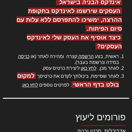
אינדקס הבניה בישראל
העסקים שירשמו לאינדקס בתקופת
ההרצה, ימשיכו להתפרסם ללא עלות עם
סיום הפיתוח.
כיצד אוסיף את העסק שלי לאינדקס
העסקים?
ראשית, בצע
הרשמה
קצרה ומהירה לאתר (או
כניסה
במידה ונרשמת בעבר).
לאחר מכן,
לחץ כאן
ליצירת כרטיס עסק.
למקום
לאחר שסיימת, ביכולתך לקדם את כרטיסך
בולט בדף הראשי
. לפרטים נוספים
לחץ כאן
.
פורומים ליעוץ
אדריכלות, תכנון ובניה