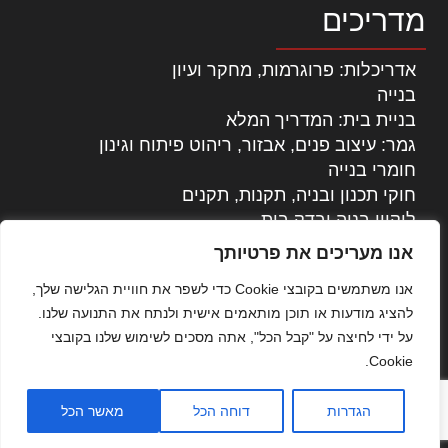
מדריכים
אדריכלות: פרוגרמות, מחקר ועיון
בנייה
בניית בית: המדריך המלא
גמר: עיצוב פנים, אבזור, ריהוט פיתוח וגינון
חומרי בנייה
חוקי תכנון ובניה, תקנות, תקנים
ליקויי בניה ובדק בית
נדל"ן: זכויות, אגרות ועסקאות
אנו מעריכים את פרטיותך
עיצוב הבית
אנו משתמשים בקובצי Cookie כדי לשפר את חוויית הגלישה שלך,
עקרונות ניהול אחזקה מתקדמות
להציג מודעות או תוכן מותאמים אישית ולנתח את התנועה שלנו.
צילום אדריכלי
על ידי לחיצה על "קבל הכל", אתה מסכים לשימוש שלנו בקובצי
שיווק נדלן
Cookie.
שיטות בניה: מפרטים והמלצות
תוכן שיווקי
הגדרות
דוחה הכל
מאשר הכל
כל הזכויות שמורות © אדריכלות ובניה בישראל