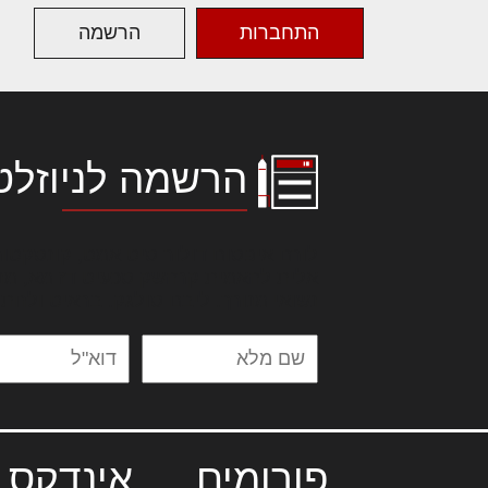
התחברות
הרשמה
הרשמה לניוזלט
לורם איפסום דולור סיט אמט, קונסקטור
אלית להאמית קרהשק סכעיט דז מא, מנ
נשואי מנורך. ליבם סולגק. בראיט ולחת
פורומים
אינדקס 