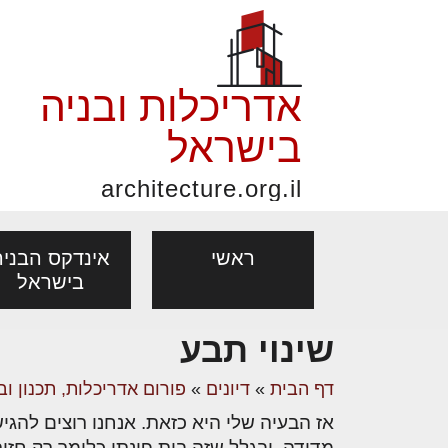
אדריכלות ובניה
בישראל
architecture.org.il
ראשי
אינדקס הבניה
בישראל
שינוי תבע
פורום אדריכלות, תכנון
פ
אדריכלות: פרוגרמות,
נדל"ן: זכו
דף הבית
»
דיונים
»
פורום אדריכלות, תכנון וב
מקצועות
ובניה
נ
מחקר ועיון
ועסקאות
אז הבעיה שלי היא כזאת. אנחנו רוצים להגי
אדריכלים - מעצב
בנייה
עיצוב הבי
יעוץ מקצועי לבונים, למשפצים
מת
מדידה. ובגלל שזה בית פינתי כלומר רק חז