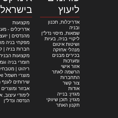
ליעוץ
בישראל
אדריכלות, תכנון
מקצועות
ובניה
אדריכלים - מעצ
שמאות, מיסוי נדל"ן
מהנדסים | יועצ
ליקויי בניה, בעיות
מפקחי בניה מו
ושיטות איטום
חברות בניה | קב
מנהלי אחזקה
בכירים מבנים
מקצועות הבניה
ומערכות
חומרי בניה וגמ
אזור אישי
ריהוט | מטבחי
הרשמה לאתר
מוצרי חשמל וא
התחברות
שירותים לענף ה
צור קשר
אודות
אבזור ומוצרים 
מגזין: בנייה
לימודי עיצוב, א
מגזין: תוכן שיווקי
הנדסה ונדל"ן
תקנון האתר