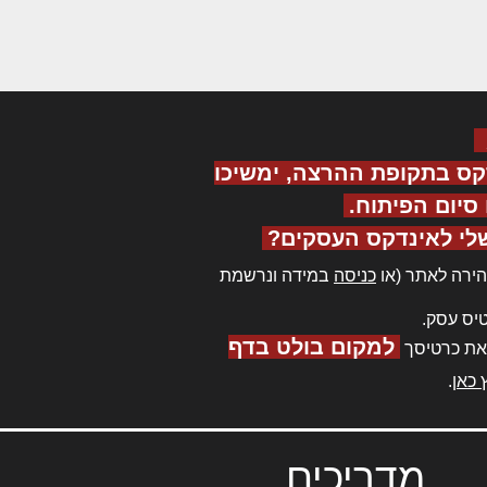
קס בתקופת ההרצה, ימשיכו
יום הפיתוח.
לי לאינדקס העסקים?
ירה לאתר (או
כניסה
במידה ונרשמת
יס עסק.
למקום בולט בדף
את כרטיסך
 כאן
.
מדריכים