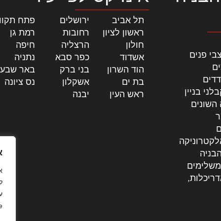
תל אביב
|
ירושלים
|
פתח תקוו
ראשון לציון
|
רחובות
|
רמת גן
|
חולון
|
הרצליה
|
חיפה
|
בי פנים
אשדוד
|
כפר סבא
|
נתניה
|
ים
הוד השרון
|
בני ברק
|
באר שבע
דדים
בת ים
|
אשקלון
|
נס ציונה
|
לני בניין
ראש העין
|
יבנה
|
 השונים
ר
ם
לקטרוניקה
א
בניה
משלימים
דריכלות,
ל
ע
.