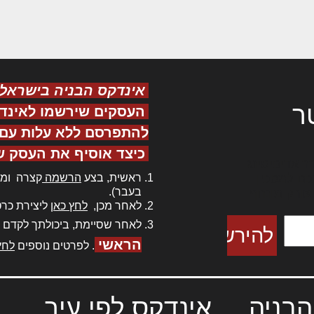
אינדקס הבניה בישראל
ר
העסקים שירשמו לאינד
להתפרסם ללא עלות עם ס
כיצד אוסיף את העסק ש
ר אדיפיסינג
ראשית, בצע
הרשמה
קצרה ומה
כם למטכין
בעבר).
 צורק מונחף
לאחר מכן,
לחץ כאן
ליצירת כרט
לאחר שסיימת, ביכולתך לקדם 
הראשי
. לפרטים נוספים
לחץ
הבניה
אינדקס לפי עיר