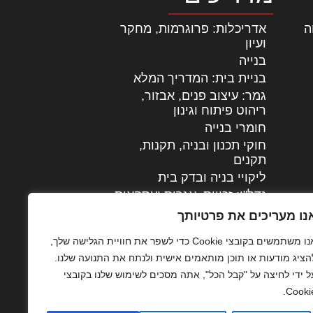
ה
|
אדריכלות: פרוגרמות, מחקר
ועיון
בנייה
בניית בית: המדריך המלא
גמר: עיצוב פנים, אבזור,
|
ריהוט פיתוח וגינון
חומרי בנייה
חוקי תכנון ובניה, תקנות,
תקנים
ליקויי בניה ובדק בית
נדל"ן: זכויות, אגרות ועסקאות
עיצוב הבית
נו מעריכים את פרטיותך
עקרונות ניהול אחזקה
אנו משתמשים בקובצי Cookie כדי לשפר את חוויית הגלישה שלך,
מתקדמות
הציג מודעות או תוכן מותאמים אישית ולנתח את התנועה שלנו.
צילום אדריכלי
ל ידי לחיצה על "קבל הכל", אתה מסכים לשימוש שלנו בקובצי
שיווק נדלן
Cookie
שיטות בניה: מפרטים
והמלצות