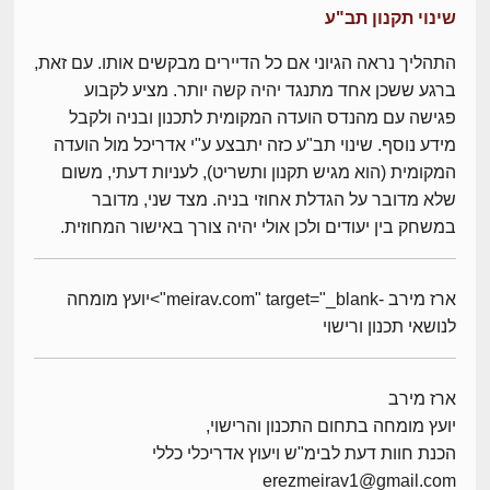
שינוי תקנון תב"ע
התהליך נראה הגיוני אם כל הדיירים מבקשים אותו. עם זאת,
ברגע ששכן אחד מתנגד יהיה קשה יותר. מציע לקבוע
פגישה עם מהנדס הועדה המקומית לתכנון ובניה ולקבל
מידע נוסף. שינוי תב"ע כזה יתבצע ע"י אדריכל מול הועדה
המקומית (הוא מגיש תקנון ותשריט), לעניות דעתי, משום
שלא מדובר על הגדלת אחוזי בניה. מצד שני, מדובר
במשחק בין יעודים ולכן אולי יהיה צורך באישור המחוזית.
ארז מירב -meirav.com" target="_blank">יועץ מומחה
לנושאי תכנון ורישוי
ארז מירב
יועץ מומחה בתחום התכנון והרישוי,
הכנת חוות דעת לבימ"ש ויעוץ אדריכלי כללי
erezmeirav1@gmail.com