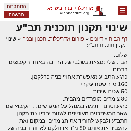
התחברות
אדריכלות ובניה בישראל
☰
architecture.org.il
הרשמה
שינוי תקנון תוכנית תב"ע
דף הבית
»
דיונים
»
פורום אדריכלות, תכנון ובניה
»
שינוי
תקנון תוכנית תב"ע
שלום,
הבת שלי נמצאת בשלבי של הרחבה באחד הקיבוצים
בדרום.
כרגע התב"ע מאפשרת אחוזי בניה כדלקמן:
160 מ"ר שטח עיקרי
50 שטח שירות
80 צימרים מופרדים מהבית.
כרגע וטרם חתימה במנהל על המגרשים… הקיבוץ וגם
שאר המשתכנים מעוניינים לשנות יחדיו את תקנון
התב"ע ולבקש להוריד את הצימרים ובמקום זאת
להעביר את אותם 80 מ"ר או חלקם לאחוזי הבניה של