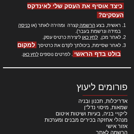
כיצד אוסיף את העסק שלי לאינדקס
העסקים?
ראשית, בצע
הרשמה
קצרה ומהירה לאתר (או
כניסה
במידה ונרשמת בעבר).
לאחר מכן,
לחץ כאן
ליצירת כרטיס עסק.
למקום
לאחר שסיימת, ביכולתך לקדם את כרטיסך
בולט בדף הראשי
. לפרטים נוספים
לחץ כאן
.
פורומים ליעוץ
אדריכלות, תכנון ובניה
שמאות, מיסוי נדל"ן
ליקויי בניה, בעיות ושיטות איטום
מנהלי אחזקה בכירים מבנים ומערכות
אזור אישי
הרשמה לאתר