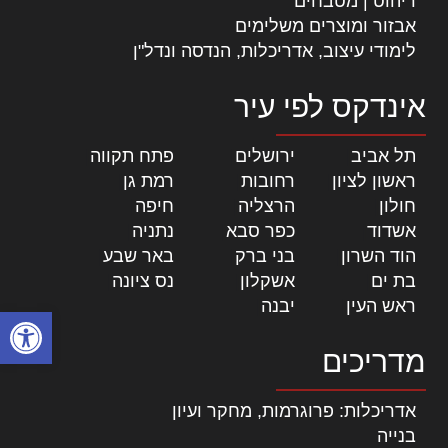
ריהוט | מטבחים
אבזור ומוצרים משלימים
לימודי עיצוב, אדריכלות, הנדסה ונדל"ן
אינדקס לפי עיר
תל אביב
|
ירושלים
|
פתח תקווה
|
ראשון לציון
|
רחובות
|
רמת גן
|
חולון
|
הרצליה
|
חיפה
|
אשדוד
|
כפר סבא
|
נתניה
|
הוד השרון
|
בני ברק
|
באר שבע
|
בת ים
|
אשקלון
|
נס ציונה
|
ראש העין
|
יבנה
|
פתח סרגל
מדריכים
אדריכלות: פרוגרמות, מחקר ועיון
בנייה