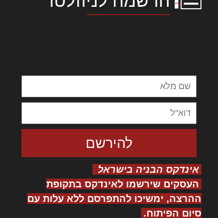
הרשמה לניוזלטר
לורם איפסום דולור סיט אמט, קונסקטורר
אדיפיסינג אלית להאמית קרהשק סכעיט דז מא,
מנכם למטכין נשואי מנורך. ליבם סולגק. בראיט
ולחת צורק מונחף
אינדקס הבניה בישראל
העסקים שירשמו לאינדקס בתקופת
ההרצה, ימשיכו להתפרסם ללא עלות עם
סיום הפיתוח.