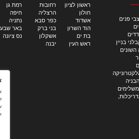
ראשון לציון
|
רחובות
|
רמת גן
|
חולון
|
הרצליה
|
חיפה
|
בי פנים
אשדוד
|
כפר סבא
|
נתניה
|
ים
הוד השרון
|
בני ברק
|
באר שבע
דדים
בת ים
|
אשקלון
|
נס ציונה
|
לני בניין
ראש העין
|
יבנה
|
 השונים
ר
ם
לקטרוניקה
א
בניה
משלימים
דריכלות,
ל
ע
.