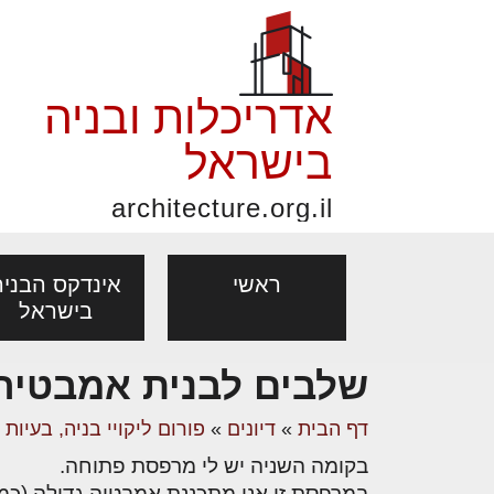
אדריכלות ובניה
בישראל
architecture.org.il
ראשי
אינדקס הבניה
בישראל
שלבים לבנית אמבטיה
פורום אדריכלות, תכנון
פ
אדריכלות: פרוגרמות,
נדל"ן: זכו
דף הבית
»
דיונים
»
פורום ליקויי בניה, בעיות
מקצועות
ובניה
נ
מחקר ועיון
ועסקאות
בקומה השניה יש לי מרפסת פתוחה.
אדריכלים - מעצב
בנייה
עיצוב הבי
יעוץ מקצועי לבונים, למשפצים
מת
במרפסת זו אני מתכננת אמבטיה גדולה (כמו 