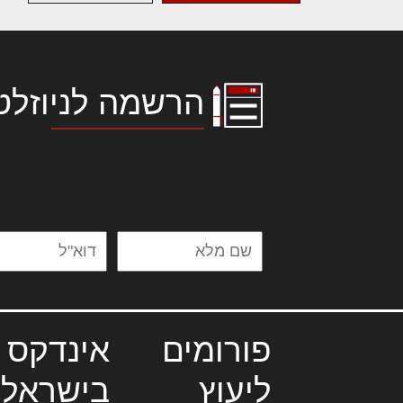
הרשמה לניוזלט
לורם איפסום דולור סיט אמט, קונסקטור
אלית להאמית קרהשק סכעיט דז מא, מנ
נשואי מנורך. ליבם סולגק. בראיט ולחת
פורומים
אינדקס 
ליעוץ
בישראל