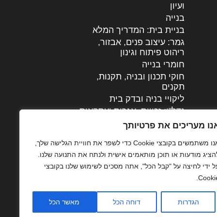
ועיון
בנייה
בניית בית: המדריך המלא
גמר: עיצוב פנים, אבזור,
|
ריהוט פיתוח וגינון
חומרי בנייה
חוקי תכנון ובניה, תקנות,
תקנים
ליקויי בניה ובדק בית
נדל"ן: זכויות, אגרות ועסקאות
עיצוב הבית
נו מעריכים את פרטיותך
עקרונות ניהול אחזקה
אנו משתמשים בקובצי Cookie כדי לשפר את חוויית הגלישה שלך,
מתקדמות
הציג מודעות או תוכן מותאמים אישית ולנתח את התנועה שלנו.
צילום אדריכלי
ל ידי לחיצה על "קבל הכל", אתה מסכים לשימוש שלנו בקובצי
שיווק נדלן
Cookie
שיטות בניה: מפרטים
והמלצות
הגדרות
דוחה הכל
מאשר הכל
תוכן שיווקי