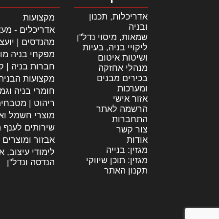
אדריכלות, תכנון
מקצועות
ובניה
אדריכלים - מעצ
שמאות, מיסוי נדל"ן
מהנדסים | יועצ
ליקויי בניה, בעיות
מפקחי בניה מו
ושיטות איטום
חברות בניה | קב
מנהלי אחזקה
בכירים מבנים
מקצועות הבניה
ומערכות
חומרי בניה וגמ
אזור אישי
ריהוט | מטבחי
הרשמה לאתר
מוצרי חשמל וא
התחברות
שירותים לענף ה
צור קשר
אודות
אבזור ומוצרים 
מגזין: בנייה
לימודי עיצוב, א
מגזין: תוכן שיווקי
הנדסה ונדל"ן
תקנון האתר