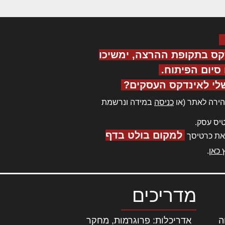
קס בתקופת ההרצה, ימשיכו
יום הפיתוח.
לי לאינדקס העסקים?
ירה לאתר (או
כניסה
במידה ונרשמת
יס עסק.
למקום בולט בדף
את כרטיסך
 כאן
.
מדריכים
ה
|
אדריכלות: פרוגרמות, מחקר