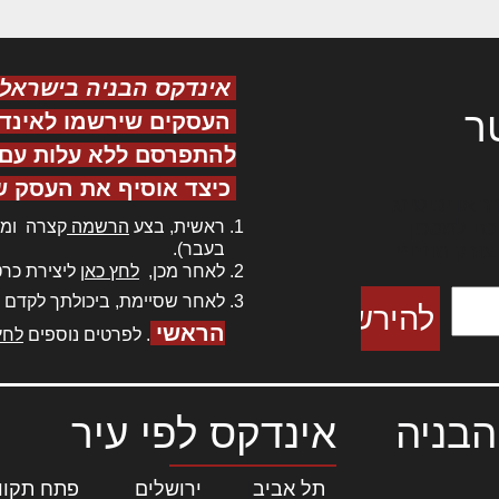
אינדקס הבניה בישראל
ר
העסקים שירשמו לאינד
להתפרסם ללא עלות עם ס
כיצד אוסיף את העסק ש
ר אדיפיסינג
ראשית, בצע
הרשמה
קצרה ומה
כם למטכין
בעבר).
 צורק מונחף
לאחר מכן,
לחץ כאן
ליצירת כרט
לאחר שסיימת, ביכולתך לקדם 
הראשי
. לפרטים נוספים
לחץ
הבניה
אינדקס לפי עיר
תל אביב
|
ירושלים
|
פתח תקוו