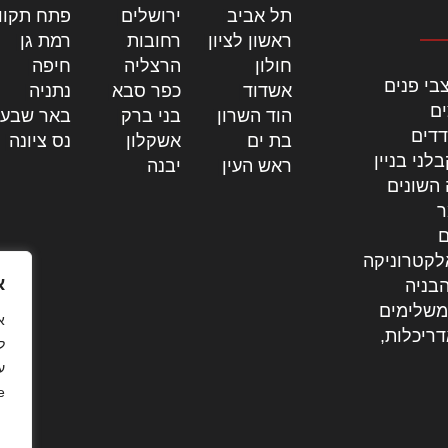
תל אביב
|
ירושלים
|
פתח תקוו
ראשון לציון
|
רחובות
|
רמת גן
|
חולון
|
הרצליה
|
חיפה
|
בי פנים
אשדוד
|
כפר סבא
|
נתניה
|
ים
הוד השרון
|
בני ברק
|
באר שבע
דדים
בת ים
|
אשקלון
|
נס ציונה
|
לני בניין
ראש העין
|
יבנה
|
 השונים
ר
ם
לקטרוניקה
א
בניה
משלימים
דריכלות,
ל
ע
.