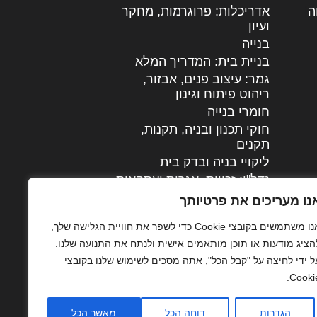
ה
|
אדריכלות: פרוגרמות, מחקר
ועיון
בנייה
בניית בית: המדריך המלא
גמר: עיצוב פנים, אבזור,
|
ריהוט פיתוח וגינון
חומרי בנייה
חוקי תכנון ובניה, תקנות,
תקנים
ליקויי בניה ובדק בית
נדל"ן: זכויות, אגרות ועסקאות
עיצוב הבית
נו מעריכים את פרטיותך
עקרונות ניהול אחזקה
אנו משתמשים בקובצי Cookie כדי לשפר את חוויית הגלישה שלך,
מתקדמות
הציג מודעות או תוכן מותאמים אישית ולנתח את התנועה שלנו.
צילום אדריכלי
ל ידי לחיצה על "קבל הכל", אתה מסכים לשימוש שלנו בקובצי
שיווק נדלן
Cookie
שיטות בניה: מפרטים
והמלצות
הגדרות
דוחה הכל
מאשר הכל
תוכן שיווקי