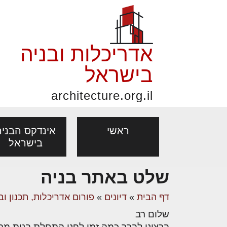
אדריכלות ובניה
בישראל
architecture.org.il
ראשי
אינדקס הבניה
בישראל
שלט באתר בניה
פורום אדריכלות, תכנון
פ
אדריכלות: פרוגרמות,
נדל"ן: זכו
דף הבית
»
דיונים
»
פורום אדריכלות, תכנון וב
מקצועות
ובניה
נ
מחקר ועיון
ועסקאות
שלום רב
אדריכלים - מעצב
בנייה
עיצוב הבי
יעוץ מקצועי לבונים, למשפצים
מת
ברצוני לברר כמה זמן לפני התחלת בנית מר