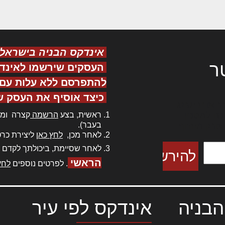
אינדקס הבניה בישראל
ר
העסקים שירשמו לאינד
להתפרסם ללא עלות עם ס
כיצד אוסיף את העסק ש
ר אדיפיסינג
ראשית, בצע
הרשמה
קצרה ומה
כם למטכין
בעבר).
 צורק מונחף
לאחר מכן,
לחץ כאן
ליצירת כרט
לאחר שסיימת, ביכולתך לקדם 
הראשי
. לפרטים נוספים
לחץ
הבניה
אינדקס לפי עיר