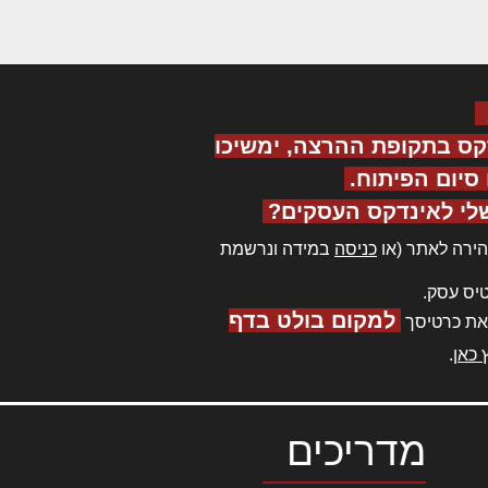
קס בתקופת ההרצה, ימשיכו
יום הפיתוח.
לי לאינדקס העסקים?
ירה לאתר (או
כניסה
במידה ונרשמת
יס עסק.
למקום בולט בדף
את כרטיסך
 כאן
.
מדריכים