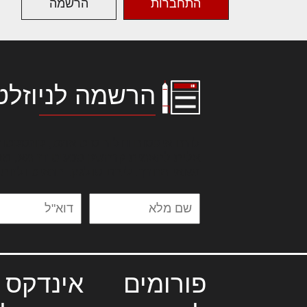
התחברות
הרשמה
הרשמה לניוזלט
לורם איפסום דולור סיט אמט, קונסקטור
אלית להאמית קרהשק סכעיט דז מא, מנ
נשואי מנורך. ליבם סולגק. בראיט ולחת
פורומים
אינדקס 