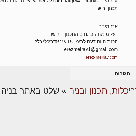
ארז מירב -meirav.com" target="_blank">יועץ מומחה 
תכנון ורישוי
ארז מירב
יועץ מומחה בתחום התכנון והרישוי,
הכנת חוות דעת לבימ"ש ויעוץ אדריכלי כללי
erezmeirav1@gmail.com
erez-meirav.com
תגובות
יכלות, תכנון ובניה
»
שלט באתר בניה