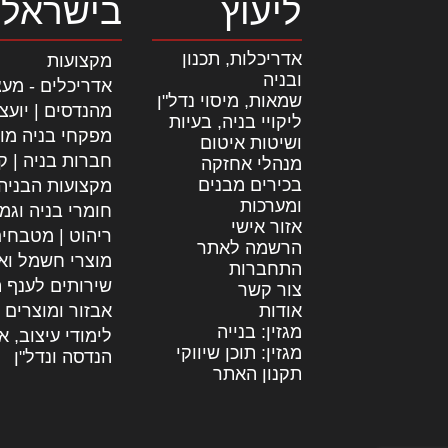
ליעוץ
בישראל
אדריכלות, תכנון
מקצועות
ובניה
אדריכלים - מעצ
שמאות, מיסוי נדל"ן
מהנדסים | יועצ
ליקויי בניה, בעיות
מפקחי בניה מו
ושיטות איטום
חברות בניה | קב
מנהלי אחזקה
בכירים מבנים
מקצועות הבניה
ומערכות
חומרי בניה וגמ
אזור אישי
ריהוט | מטבחי
הרשמה לאתר
מוצרי חשמל וא
התחברות
שירותים לענף ה
צור קשר
אודות
אבזור ומוצרים 
מגזין: בנייה
לימודי עיצוב, א
מגזין: תוכן שיווקי
הנדסה ונדל"ן
תקנון האתר