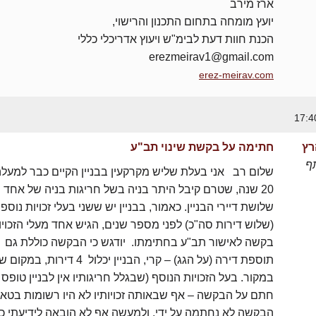
ארז מירב
יועץ מומחה בתחום התכנון והרישוי,
הכנת חוות דעת לבימ"ש ויעוץ אדריכלי כללי
erezmeirav1@gmail.com
erez-meirav.com
רץ
חתימה על בקשת שינוי תב"ע
ף
שלום רב אני בעלת שליש מקרקעין בבניין הקיים כבר למעל
20 שנה, שטרם קיבל היתר בניה בשל חריגות בניה של אחד מ
שלושת דיירי הבניין. כאמור, בבניין יש ששני בעלי זכויות נוספ
(שלוש דירות סה"כ) לפני מספר שנים, הגיש אחד מעלי הזכויו
בקשה לאישור תב"ע בחתימתו. יודגש כי הבקשה כוללת גם
תוספת דירה (על הגג) – קרי, הבניין יכלול 4 דירות,
חתם על הבקשה – אף שבאותה זכויותיו לא היו רשומות בטאב
הבקשה לא נחתמה על ידי, ולמעשה אף לא הובאה לידיעתי כיו