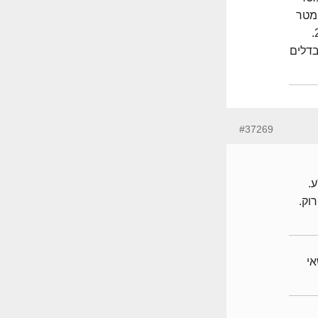
, ובחלק האחורי 2 מטר נוספים. לרכז את כל הבניה 5 מטר
בחלק האחורי, האם זה אפשרי? האם זה נחשב שינוי תבע? 2.
בדלים
#37269
ע.
וק.
לנושאי