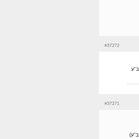
#37272
ב"ע
#37271
ב"ע)