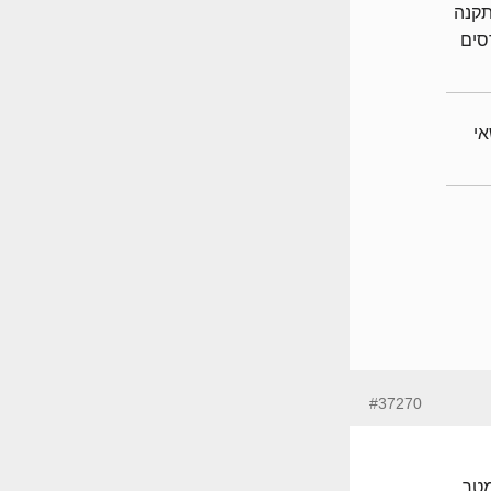
תקנה
סים
לנושאי
#37270
ין לשנות את קו בניה, במקום לבנות בחזית 3 מטר