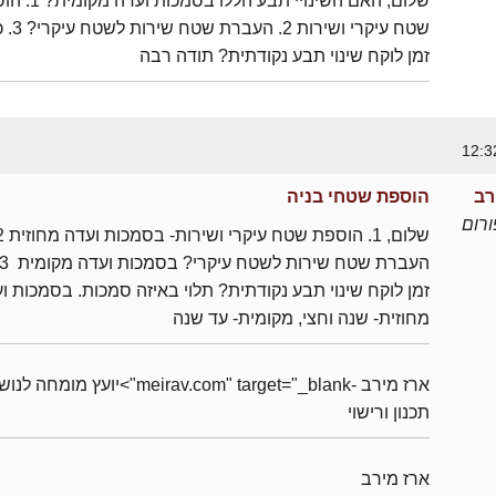
שלום, האם השינויי תבע הללו ב
שטח עיקרי ושירות 
זמן לוקח שינוי תבע נקודתית? תודה רבה
רב
הוספת שטחי בניה
רום
זמן לוקח שינוי תבע נקודתית? תלוי באיזה סמכות. בסמכות ו
מחוזית- שנה וחצי, מקומית- עד שנה
ארז מירב -meirav.com" target="_blank">יועץ מומחה 
תכנון ורישוי
ארז מירב