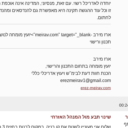
יוחדה לאדריכל רשוי. עם זאת, מנסיוני, המדינה אינה אוכפת 
זו וכל עוד ההגשה תקינה היא מאפשרת גם להנדסאים ומהנד
לחתום.
ארז מירב -meirav.com" target="_blank">יועץ מומחה 
תכנון ורישוי
ארז מירב
יועץ מומחה בתחום התכנון והרישוי,
הכנת חוות דעת לבימ"ש ויעוץ אדריכלי כללי
erezmeirav1@gmail.com
erez-meirav.com
ר
שינוי תבע מול המנהל האזרחי
ף
שלום אני מעוני