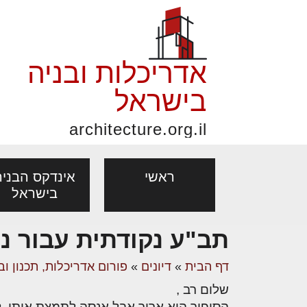
אדריכלות ובניה
בישראל
architecture.org.il
ראשי
אינדקס הבניה
בישראל
תב"ע נקודתית עבור נ
פורום אדריכלות, תכנון
פ
אדריכלות: פרוגרמות,
נדל"ן: זכו
דף הבית
»
דיונים
»
פורום אדריכלות, תכנון וב
מקצועות
ובניה
נ
מחקר ועיון
ועסקאות
שלום רב ,
אדריכלים - מעצב
בנייה
עיצוב הבי
יעוץ מקצועי לבונים, למשפצים
מת