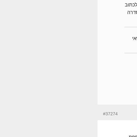
לכתוב
סדרה
לנושאי
#37274