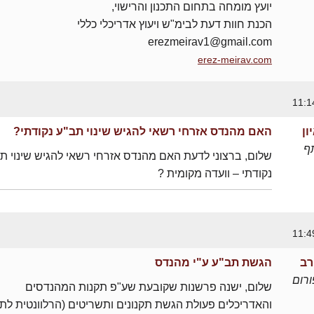
יועץ מומחה בתחום התכנון והרישוי,
הכנת חוות דעת לבימ"ש ויעוץ אדריכלי כללי
erezmeirav1@gmail.com
erez-meirav.com
ון
האם מהנדס אזרחי רשאי להגיש שינוי תב"ע נקודתי?
ף
שלום, ברצוני לדעת האם מהנדס אזרחי רשאי להגיש שינוי ת
נקודתי – וועדה מקומית ?
רב
הגשת תב"ע ע"י מהנדס
רום
שלום, ישנה פרשנות שקובעת שע"פ תקנות המהנדסים
והאדריכלים פעולת הגשת תקנונים ותשריטים (הרלוונטית לת