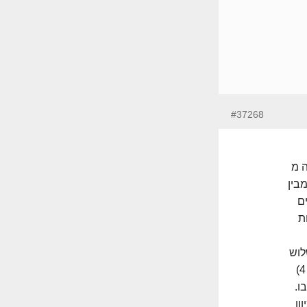
#37268
ה מ
בין
ים
ת
 במקום שלוש
במקור. בעל הזכויות הנוסף (שבגלל חריגותיו אין לבניין טופס 4)
ו.
ון