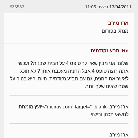
13/04/2011 בשעה 11:05
#36583
ארז מירב
מנהל בפורום
Re: תבע נקודתית
שלום, אני מבין שאין לך טופס 4 על הבית שבנית? ועכשיו
אתה רוצה טופס 4 אבל החניה מעכבת אותך? לא תוכל
לאשר את החניה, גם עם תב"ע נקודתית, היות והיא בנויה על
שטח שאינו שלך יותר.
ארז מירב -meirav.com" target="_blank">יועץ מומחה
לנושאי תכנון ורישוי
ארז מירב