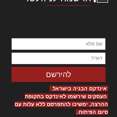
לורם איפסום דולור סיט אמט, קונסקטורר
אדיפיסינג אלית להאמית קרהשק סכעיט דז מא,
מנכם למטכין נשואי מנורך. ליבם סולגק. בראיט
ולחת צורק מונחף
אינדקס הבניה בישראל
העסקים שירשמו לאינדקס בתקופת
ההרצה, ימשיכו להתפרסם ללא עלות עם
סיום הפיתוח.