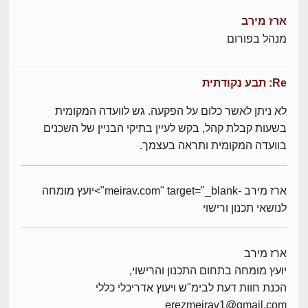
ארז מירב
מנהל בפורום
Re: תבע נקודתית
לא ניתן לאשר כלום על הפקעה. גש לוועדה המקומית
בשעות קבלת קהל, בקש לעיין בתיקי הבניין של השכנים
בוועדה המקומית ותראה בעצמך.
ארז מירב -meirav.com" target="_blank">יועץ מומחה
לנושאי תכנון ורישוי
ארז מירב
יועץ מומחה בתחום התכנון והרישוי,
הכנת חוות דעת לבימ"ש ויעוץ אדריכלי כללי
erezmeirav1@gmail.com