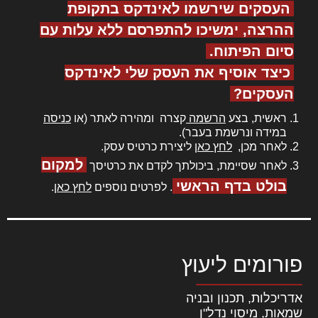
העסקים שירשמו לאינדקס בתקופת
ההרצה, ימשיכו להתפרסם ללא עלות עם
סיום הפיתוח.
כיצד אוסיף את העסק שלי לאינדקס
העסקים?
ראשית, בצע
הרשמה
קצרה ומהירה לאתר (או
כניסה
במידה ונרשמת בעבר).
לאחר מכן,
לחץ כאן
ליצירת כרטיס עסק.
למקום
לאחר שסיימת, ביכולתך לקדם את כרטיסך
בולט בדף הראשי
. לפרטים נוספים
לחץ כאן
.
פורומים ליעוץ
אדריכלות, תכנון ובניה
שמאות, מיסוי נדל"ן