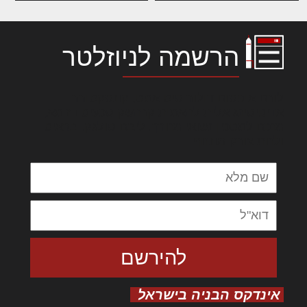
הרשמה לניוזלטר
לורם איפסום דולור סיט אמט, קונסקטורר
אדיפיסינג אלית להאמית קרהשק סכעיט דז מא,
מנכם למטכין נשואי מנורך. ליבם סולגק. בראיט
ולחת צורק מונחף
אינדקס הבניה בישראל