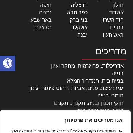
חולון
|
הרצליה
|
חיפה
|
אשדוד
|
כפר סבא
|
נתניה
|
הוד השרון
|
בני ברק
|
באר שבע
|
בת ים
|
אשקלון
|
נס ציונה
|
ראש העין
|
יבנה
|
מדריכים
פתח סרגל
אדריכלות: פרוגרמות, מחקר ועיון
בנייה
בניית בית: המדריך המלא
גמר: עיצוב פנים, אבזור, ריהוט פיתוח וגינון
חומרי בנייה
חוקי תכנון ובניה, תקנות, תקנים
ליקויי בניה ובדק בית
נדל"ן: זכויות, אגרות ועסקאות
אנו מעריכים את פרטיותך
עיצוב הבית
אנו משתמשים בקובצי Cookie כדי לשפר את חוויית הגלישה שלך,
עקרונות ניהול אחזקה מתקדמות