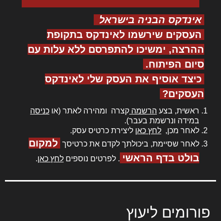
אינדקס הבניה בישראל
העסקים שירשמו לאינדקס בתקופת
ההרצה, ימשיכו להתפרסם ללא עלות עם
סיום הפיתוח.
כיצד אוסיף את העסק שלי לאינדקס
העסקים?
ראשית, בצע
הרשמה
קצרה ומהירה לאתר (או
כניסה
במידה ונרשמת בעבר).
לאחר מכן,
לחץ כאן
ליצירת כרטיס עסק.
למקום
לאחר שסיימת, ביכולתך לקדם את כרטיסך
בולט בדף הראשי
. לפרטים נוספים
לחץ כאן
.
פורומים ליעוץ