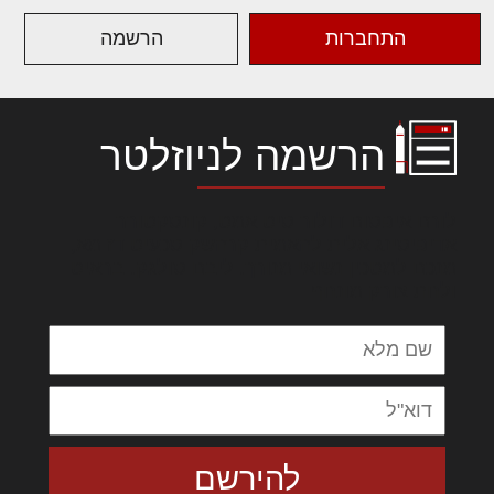
התחברות
הרשמה
הרשמה לניוזלטר
לורם איפסום דולור סיט אמט, קונסקטורר
אדיפיסינג אלית להאמית קרהשק סכעיט דז מא,
מנכם למטכין נשואי מנורך. ליבם סולגק. בראיט
ולחת צורק מונחף