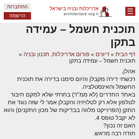
התחברות
אדריכלות ובניה בישראל
☰
architecture.org.il
הרשמה
תוכנית חשמל – עמידה
בתקן
דף הבית
»
דיונים
»
פורום אדריכלות, תכנון ובניה
»
תוכנית חשמל – עמידה בתקן
אהלן,
רכשתי דירה מקבלן והיום סימנו בדירה את תוכנית
החשמל והאינסטלציה.
באחד החדרים (לא ממ"ד) בחרתי שלא למקם חיבור
לטלפון אלא רק לטלויזיה והקבלן אמר לי שזה נוגד את
התקן (הפרוייקט מלווה בבדיקות של מכון התקנים) והוא
לא יקבל טופס 4.
האם זה נכון?
תודה רבה מראש.