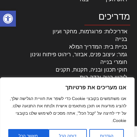
פתח סרגל
מדריכים
אדריכלות: פרוגרמות, מחקר ועיון
בנייה
בניית בית: המדריך המלא
גמר: עיצוב פנים, אבזור, ריהוט פיתוח וגינון
חומרי בנייה
חוקי תכנון ובניה, תקנות, תקנים
ליקויי בניה ובדק בית
נדל"ן: זכויות, אגרות ועסקאות
אנו מעריכים את פרטיותך
עיצוב הבית
אנו משתמשים בקובצי Cookie כדי לשפר את חוויית הגלישה שלך,
עקרונות ניהול אחזקה מתקדמות
להציג מודעות או תוכן מותאמים אישית ולנתח את התנועה שלנו.
צילום אדריכלי
על ידי לחיצה על "קבל הכל", אתה מסכים לשימוש שלנו בקובצי
שיווק נדלן
Cookie.
שיטות בניה: מפרטים והמלצות
תוכן שיווקי
הגדרות
דוחה הכל
מאשר הכל