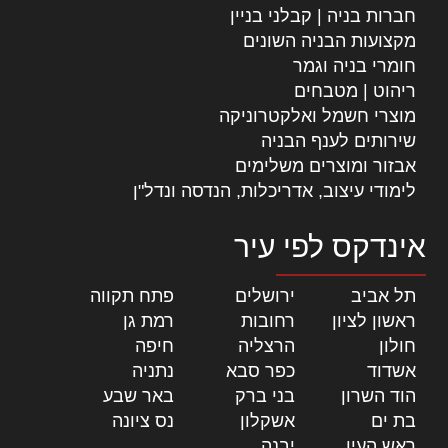
חברות בניה | קבלני בניין
מקצועות הבניה השונים
חומרי בניה וגמר
ריהוט | מטבחים
מוצרי חשמל ואלקטרוניקה
שירותים לענף הבניה
אבזור ומוצרים משלימים
לימודי עיצוב, אדריכלות, הנדסה ונדל"ן
אינדקס לפי עיר
תל אביב
|
ירושלים
|
פתח תקווה
|
ראשון לציון
|
רחובות
|
רמת גן
|
חולון
|
הרצליה
|
חיפה
|
אשדוד
|
כפר סבא
|
נתניה
|
הוד השרון
|
בני ברק
|
באר שבע
|
בת ים
|
אשקלון
|
נס ציונה
|
ראש העין
|
יבנה
|