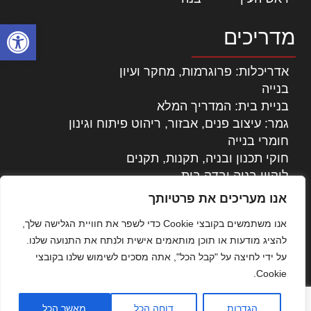
פתח סרגל
מדריכים
אדריכלות: פרוגרמות, מחקר ועיון
בנייה
בניית בית: המדריך המלא
גמר: עיצוב פנים, אבזור, ריהוט פיתוח וגינון
חומרי בנייה
חוקי תכנון ובניה, תקנות, תקנים
ליקויי בניה ובדק בית
נדל"ן: זכויות, אגרות ועסקאות
אנו מעריכים את פרטיותך
עיצוב הבית
אנו משתמשים בקובצי Cookie כדי לשפר את חוויית הגלישה שלך,
עקרונות ניהול אחזקה מתקדמות
להציג מודעות או תוכן מותאמים אישית ולנתח את התנועה שלנו.
צילום אדריכלי
על ידי לחיצה על "קבל הכל", אתה מסכים לשימוש שלנו בקובצי
שיווק נדלן
Cookie.
שיטות בניה: מפרטים והמלצות
תוכן שיווקי
הגדרות
דוחה הכל
מאשר הכל