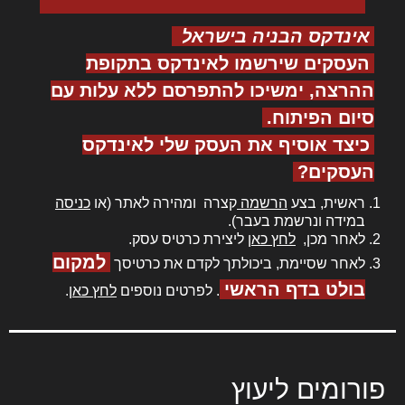
אינדקס הבניה בישראל
העסקים שירשמו לאינדקס בתקופת
ההרצה, ימשיכו להתפרסם ללא עלות עם
סיום הפיתוח.
כיצד אוסיף את העסק שלי לאינדקס
העסקים?
ראשית, בצע
הרשמה
קצרה ומהירה לאתר (או
כניסה
במידה ונרשמת בעבר).
לאחר מכן,
לחץ כאן
ליצירת כרטיס עסק.
למקום
לאחר שסיימת, ביכולתך לקדם את כרטיסך
בולט בדף הראשי
. לפרטים נוספים
לחץ כאן
.
פורומים ליעוץ