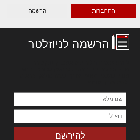
התחברות
הרשמה
הרשמה לניוזלטר
לורם איפסום דולור סיט אמט, קונסקטורר
אדיפיסינג אלית להאמית קרהשק סכעיט דז מא,
מנכם למטכין נשואי מנורך. ליבם סולגק. בראיט
ולחת צורק מונחף