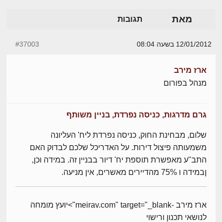
מאת
תגובות
12/01/2012 בשעה 08:04
#37003
ארז מירב
מנהל בפורום
גרם מדרגות, כניסה נפרדת, בניין משותף
שלום, מבחינת החוק, כניסה נפרדת ליח' העליונה
משמעותה פיצול דירות. על האדריכל שלכם לבדוק האם
התב"ע מאפשרת תוספת יח' דיור בבניין זה. במידה וכן,
ןבמידה ו 75% מהדיירים מאשרים, אין מניעה.
ארז מירב -meirav.com" target="_blank">יועץ מומחה
לנושאי תכנון ורישוי