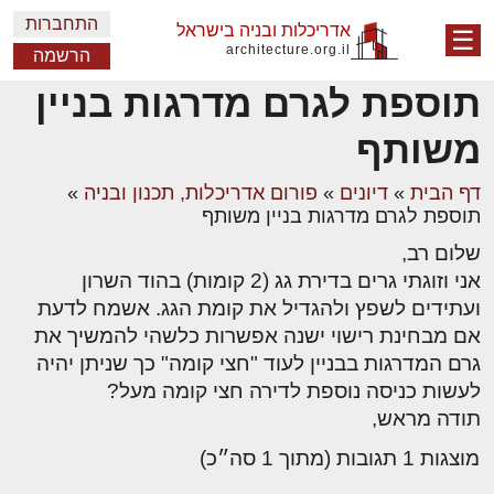
התחברות
אדריכלות ובניה בישראל
☰
architecture.org.il
הרשמה
תוספת לגרם מדרגות בניין
משותף
דף הבית
»
דיונים
»
פורום אדריכלות, תכנון ובניה
»
תוספת לגרם מדרגות בניין משותף
שלום רב,
אני וזוגתי גרים בדירת גג (2 קומות) בהוד השרון
ועתידים לשפץ ולהגדיל את קומת הגג. אשמח לדעת
אם מבחינת רישוי ישנה אפשרות כלשהי להמשיך את
גרם המדרגות בבניין לעוד "חצי קומה" כך שניתן יהיה
לעשות כניסה נוספת לדירה חצי קומה מעל?
תודה מראש,
מוצגות 1 תגובות (מתוך 1 סה״כ)