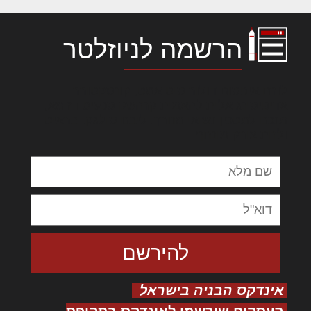
הרשמה לניוזלטר
לורם איפסום דולור סיט אמט, קונסקטורר
אדיפיסינג אלית להאמית קרהשק סכעיט דז מא,
מנכם למטכין נשואי מנורך. ליבם סולגק. בראיט
ולחת צורק מונחף
אינדקס הבניה בישראל
העסקים שירשמו לאינדקס בתקופת