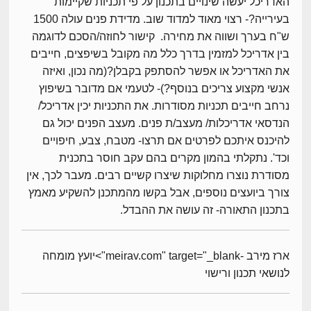
האדריכל יעשה שינויים בתכנון על פי תכניות שקיימות
בעירייה?- רצוי מאוד למדוד שוב. מדידת פנים עולה 1500
ש"ח בערך ושווה את מחירה. קישור לחוזה/הסכם לדוגמה
בין אדריכל למזמין בדרך כלל מה מקובל בשיפצים, חייבים
את האדריכל או אפשר להסתפק בקבלן?(מה נכון, ואיזה
אנשי מקצוע צריכים בנוסף?)- לטעמי אם מדובר בשיפוץ
נרחב חייבים תכניות מסודרות. את התכניות יכין אדריכל/
הנדסאי אדריכלות/ מעצב/ת פנים. מעצב הפנים יכול גם
להיכנס איתכם לפרטים אם תרצו- מטבח, צבע, חיפויים
וכד'. נתקלתי בהמון מקרים בהם עקב חוסר בתכנית
מסודרת נוצרו מחלוקות שיצרו קשיים רבים. מעבר לכך, אין
צורך ביועצים נוספים, אבל בקשו מהמתכנן להשקיע מאמץ
בתכנון התאורה- זה עושה את ההבדל.
ארז מירב -meirav.com" target="_blank">יועץ מומחה
לנושאי תכנון ורישוי