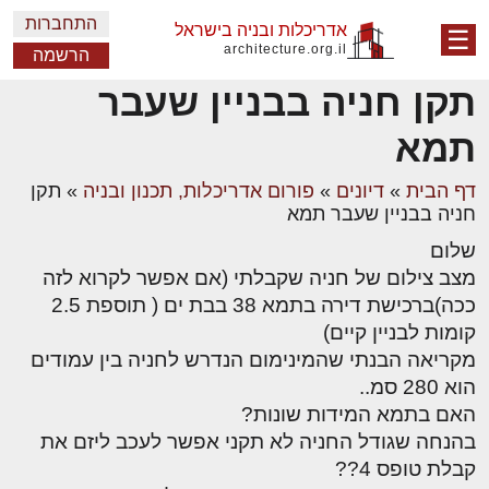
התחברות
אדריכלות ובניה בישראל
☰
architecture.org.il
הרשמה
תקן חניה בבניין שעבר
תמא
דף הבית
»
דיונים
»
פורום אדריכלות, תכנון ובניה
»
תקן
חניה בבניין שעבר תמא
שלום
מצב צילום של חניה שקבלתי (אם אפשר לקרוא לזה
ככה)ברכישת דירה בתמא 38 בבת ים ( תוספת 2.5
קומות לבניין קיים)
מקריאה הבנתי שהמינימום הנדרש לחניה בין עמודים
הוא 280 סמ..
האם בתמא המידות שונות?
בהנחה שגודל החניה לא תקני אפשר לעכב ליזם את
קבלת טופס 4??