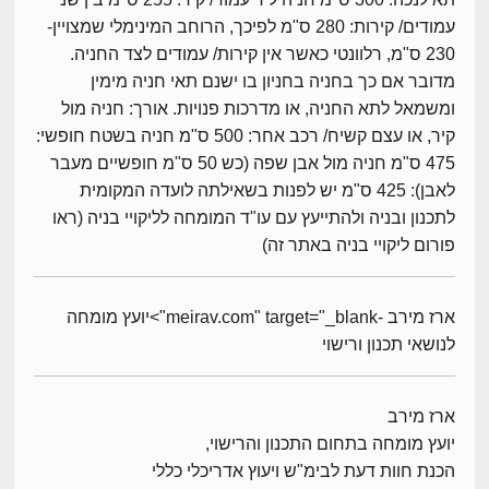
עמודים/ קירות: 280 ס"מ לפיכך, הרוחב המינימלי שמצויין-
230 ס"מ, רלוונטי כאשר אין קירות/ עמודים לצד החניה.
מדובר אם כך בחניה בחניון בו ישנם תאי חניה מימין
ומשמאל לתא החניה, או מדרכות פנויות. אורך: חניה מול
קיר, או עצם קשיח/ רכב אחר: 500 ס"מ חניה בשטח חופשי:
475 ס"מ חניה מול אבן שפה (כש 50 ס"מ חופשיים מעבר
לאבן): 425 ס"מ יש לפנות בשאילתה לועדה המקומית
לתכנון ובניה ולהתייעץ עם עו"ד המומחה לליקויי בניה (ראו
פורום ליקויי בניה באתר זה)
ארז מירב -meirav.com" target="_blank">יועץ מומחה
לנושאי תכנון ורישוי
ארז מירב
יועץ מומחה בתחום התכנון והרישוי,
הכנת חוות דעת לבימ"ש ויעוץ אדריכלי כללי