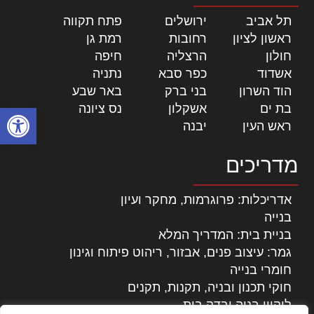
תל אביב
|
ירושלים
|
פתח תקווה
|
ראשון לציון
|
רחובות
|
רמת גן
|
חולון
|
הרצליה
|
חיפה
|
אשדוד
|
כפר סבא
|
נתניה
|
הוד השרון
|
בני ברק
|
באר שבע
|
בת ים
|
אשקלון
|
נס ציונה
|
פתח סרגל
ראש העין
|
יבנה
|
מדריכים
אדריכלות: פרוגרמות, מחקר ועיון
בנייה
בניית בית: המדריך המלא
גמר: עיצוב פנים, אבזור, ריהוט פיתוח וגינון
חומרי בנייה
חוקי תכנון ובניה, תקנות, תקנים
ליקויי בניה ובדק בית