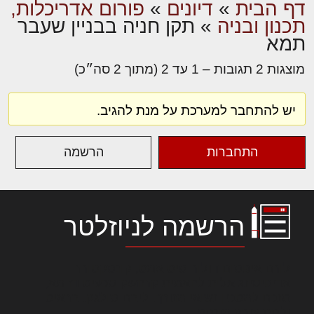
דף הבית
»
דיונים
»
פורום אדריכלות,
תכנון ובניה
»
תקן חניה בבניין שעבר
תמא
מוצגות 2 תגובות – 1 עד 2 (מתוך 2 סה״כ)
יש להתחבר למערכת על מנת להגיב.
התחברות
הרשמה
הרשמה לניוזלטר
לורם איפסום דולור סיט אמט, קונסקטורר
אדיפיסינג אלית להאמית קרהשק סכעיט דז מא,
מנכם למטכין נשואי מנורך. ליבם סולגק. בראיט
ולחת צורק מונחף