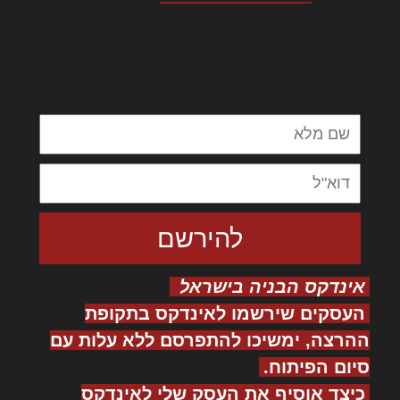
לורם איפסום דולור סיט אמט, קונסקטורר
אדיפיסינג אלית להאמית קרהשק סכעיט דז מא,
מנכם למטכין נשואי מנורך. ליבם סולגק. בראיט
ולחת צורק מונחף
אינדקס הבניה בישראל
העסקים שירשמו לאינדקס בתקופת
ההרצה, ימשיכו להתפרסם ללא עלות עם
סיום הפיתוח.
כיצד אוסיף את העסק שלי לאינדקס