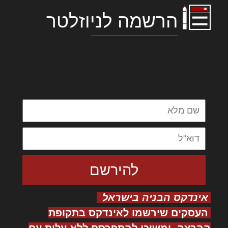
הרשמה לניוזלטר
לורם איפסום דולור סיט אמט, קונסקטורר
אדיפיסינג אלית להאמית קרהשק סכעיט דז מא,
מנכם למטכין נשואי מנורך. ליבם סולגק. בראיט
ולחת צורק מונחף
אינדקס הבניה בישראל
העסקים שירשמו לאינדקס בתקופת
ההרצה, ימשיכו להתפרסם ללא עלות עם