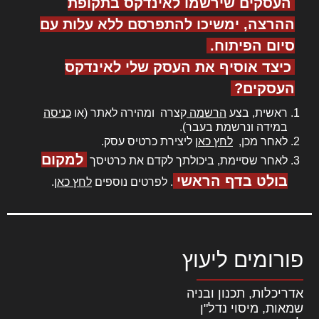
העסקים שירשמו לאינדקס בתקופת
ההרצה, ימשיכו להתפרסם ללא עלות עם
סיום הפיתוח.
כיצד אוסיף את העסק שלי לאינדקס
העסקים?
ראשית, בצע
הרשמה
קצרה ומהירה לאתר (או
כניסה
במידה ונרשמת בעבר).
לאחר מכן,
לחץ כאן
ליצירת כרטיס עסק.
למקום
לאחר שסיימת, ביכולתך לקדם את כרטיסך
בולט בדף הראשי
. לפרטים נוספים
לחץ כאן
.
פורומים ליעוץ
אדריכלות, תכנון ובניה
שמאות, מיסוי נדל"ן