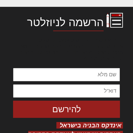
הרשמה לניוזלטר
לורם איפסום דולור סיט אמט, קונסקטורר
אדיפיסינג אלית להאמית קרהשק סכעיט דז מא,
מנכם למטכין נשואי מנורך. ליבם סולגק. בראיט
ולחת צורק מונחף
אינדקס הבניה בישראל