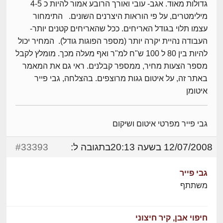
גדולות מאוד. אגב- עובי ואורך הרובע אמור להיות כ 4-5
מילימטרים, על פי הוראות היצרנים השונים. התימחור
עצמו תלוי בגודל האריחים. ככל שהאריחים קטנים יותר-
העבודה נהיית יקרה יותר (מספר הפוגות גודל). המחיר יכול
להיות בין 80 ל 100 ש"ח למ"ר ואף מעלה מכך. מומלץ לקבל
מספר הצעות מחיר, ממספר קבלנים. ראי גם את המאמר
באתר זה, על איטום גגות מרוצפים. בהצלחה, גבי פייר
איטומן
גבי פייר מפרטי איטום ושיקום
12/07/2008 בשעה 20:13
בתגובה ל:
#33393
גבי פייר
משתתף
חיפוי אבן, קיר חיצוני