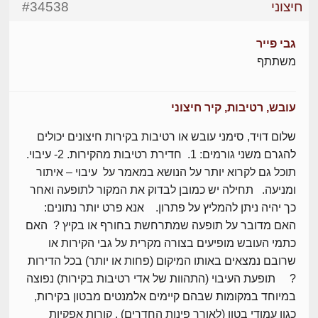
חיצוני
#34538
גבי פייר
משתתף
עובש, רטיבות, קיר חיצוני
שלום דויד, סימני עובש או רטיבות בקירות חיצונים יכולים
להגרם משני גורמים: 1. חדירת רטיבות מהקירות. 2- עיבוי.
תוכל גם לקרוא יותר על הנושא במאמר על עיבוי – איתור
ומניעה. תחילה יש כמובן לבדוק את המקור לתופעה ואחר
כך יהיה ניתן להמליץ על פתרון. אנא פרט יותר נתונים:
האם מדובר על תופעה שמתרחשת בחורף או בקיץ ? האם
כתמי העובש מופיעים בצורה מקרית על גבי הקירות או
שרובם נמצאים באותו המיקום (פחות או יותר) בכל הדירות
? תופעת העיבוי (התהוות של אדי רטיבות בקירות) נפוצה
במיוחד במקומות שבהם קיימים אלמנטים מבטון בקירות,
כגון עמודי בטון (לאורך פינות החדרים) , קורות אפקיות