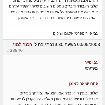
הקיים ולבצע אטימה חדשה עם יריעות ביטומניות. לפרוט
שלבי העבודה ודברים נוספים חשובים שיש להקפיד עליהם
אנא ראה את המאמר על איטום מרפסות או גגות מרוצפים
באמצעות יריעות ביטומניות. בברכה, גבי פייר איטומן
גבי פייר מפרטי איטום ושיקום
03/05/2008 בשעה 19:30
בתגובה ל:
הכנה למזגן
#33946
גבי פייר
משתתף
פתח יציאה למזגן
שלום, בענין חוקי בניה אנא הצג את שאלתך בפורום
אדריכלות ורישוי. לטעמי מובן מאליו שעל הקבלן לבצע חור
חדש צמוד לקיר ושהוא איננו יכול לבצע את הקדח היכן