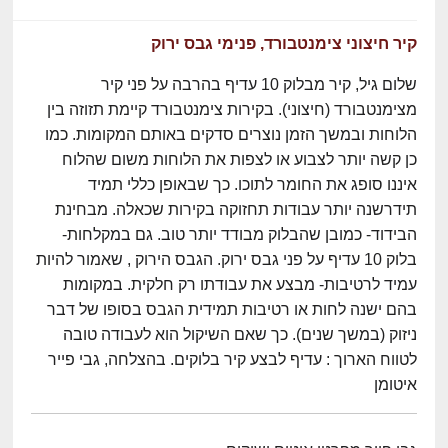
קיר חיצוני צימנטבורד, פנימי גבס ירוק
שלום גיל, קיר מבלוק 10 עדיף בהרבה על פני קיר
מצימנטבורד (חיצוני). בקירות צימנטבורד קיימת תזוזה בין
הלוחות ובמשך הזמן נוצרים סדקים באותם המקומות. כמו
כן קשה יותר לצבוע או לצפות את הלוחות משום שהלוח
איננו סופג את החומר לתוכו. כך שבאופן כללי תמיד
תידרשנה יותר עבודות תחזוקה בקירות שכאלה. מבחינת
הבידוד- כמובן שהבלוק מבודד יותר טוב. גם במקלחות-
בלוק 10 עדיף על פני גבס ירוק. הגבס הירוק , שאמור להיות
עמיד לרטיבות- מבצע את עבודתו רק חלקית. במקומות
בהם ישנה לחות או רטיבות תמידית הגבס בסופו של דבר
ניזוק (במשך שנים). כך שאם השיקול הוא לעבודה טובה
לטווח הארוך : עדיף לבצע קיר בלוקים. בהצלחה, גבי פייר
איטומן