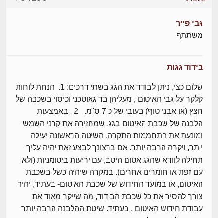
גבי פייר
משתתף
בידוד גגות
שלום כצי, ניתן לבודד את הגג בשתי דרכים: 1. הנחת לוחות
קלקר על גבי האיטום , מעליהן בד גאוטכני וכיסוי בשכבה של
חצץ (או אבני טוף) בעובי של כ 7 ס"מ. 2. באמצעות
הלבנה של שכבת האיטום בגג, שמחזירה את קרני השמש
ומונעת את התחממות התקרה. השיטה הראשונה יעילה
יותר, ויקרה הרבה יותר. אם ברצונך לבצע זאת יהיה עליך
תחילה לוודא שהגג אטום היטב, עם יריעות ביטומניות (ולא
עם זפת או חומרים אחרים). במקרה שיהיה כשל בשכבת
האיטום, או במועד החידוש של שכבת האיטום- בעתיד, יהיה
צורך להסיר את כל שכבת הבידוד, מה שייקר מאוד את
עבודת חידוש האיטום , בעתיד. שיטת ההלבנה הרבה יותר