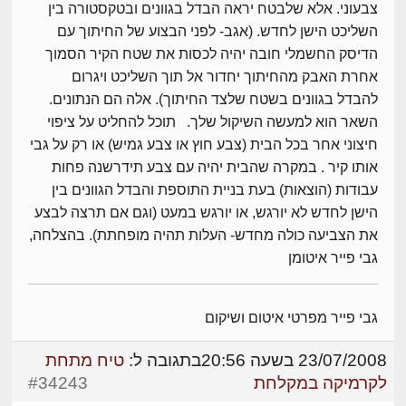
צבעוני. אלא שלבטח יראה הבדל בגוונים ובטקסטורה בין
השליכט הישן לחדש. (אגב- לפני הבצוע של החיתוך עם
הדיסק החשמלי חובה יהיה לכסות את שטח הקיר הסמוך
אחרת האבק מהחיתוך יחדור אל תוך השליכט ויגרום
להבדל בגוונים בשטח שלצד החיתוך). אלה הם הנתונים.
השאר הוא למעשה השיקול שלך. תוכל להחליט על ציפוי
חיצוני אחר בכל הבית (צבע חוץ או צבע גמיש) או רק על גבי
אותו קיר . במקרה שהבית יהיה עם צבע תידרשנה פחות
עבודות (הוצאות) בעת בניית התוספת והבדל הגוונים בין
הישן לחדש לא יורגש, או יורגש במעט (וגם אם תרצה לבצע
את הצביעה כולה מחדש- העלות תהיה מופחתת). בהצלחה,
גבי פייר איטומן
גבי פייר מפרטי איטום ושיקום
23/07/2008 בשעה 20:56
בתגובה ל:
טיח מתחת
לקרמיקה במקלחת
#34243