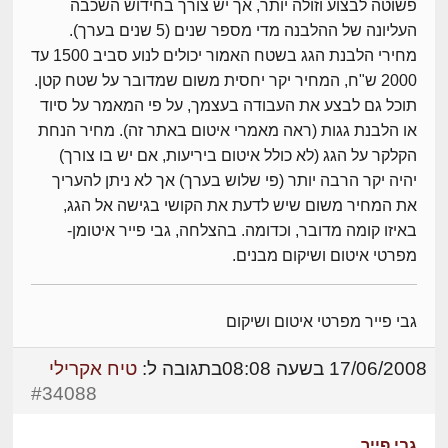
פשוטה לבצוע וזולה יותר, אך יש צורך בחידוש השכבה
העליונה של ההלבנה מדי מספר שנים (5 שנים בערך).
מחירי הלבנת הגג בשטח האמור יכולים לנוע סביב 1500 עד
2000 ש"ח, המחיר יקר יחסית משום שמדובר על שטח קטן.
תוכל גם לבצע את העבודה בעצמך, על פי המאמר על סיוד
או הלבנת גגות (ראה מאמרי איטום באתר זה). מחיר הנחת
הקלקר על הגג (לא כולל איטום ביריעות, אם יש בו צורך)
יהיה יקר הרבה יותר (פי שלוש בערך) אך לא ניתן להעריך
את המחיר משום שיש לדעת את הקושי בגישה אל הגג,
באיזו קומה מדובר, וכדומה. בהצלחה, גבי פייר איטומן-
מפרטי איטום ושיקום מבנים.
גבי פייר מפרטי איטום ושיקום
17/06/2008 בשעה 08:08
בתגובה ל:
טיח אקרילי
#34088
גבי פייר