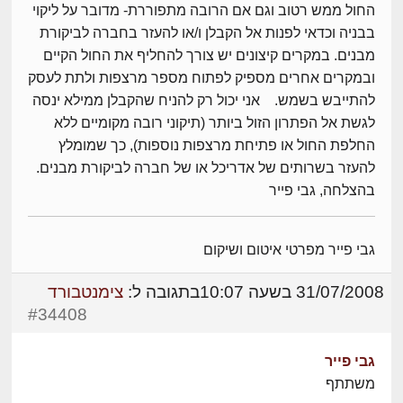
החול ממש רטוב וגם אם הרובה מתפוררת- מדובר על ליקוי
בבניה וכדאי לפנות אל הקבלן ו/או להעזר בחברה לביקורת
מבנים. במקרים קיצונים יש צורך להחליף את החול הקיים
ובמקרים אחרים מספיק לפתוח מספר מרצפות ולתת לעסק
להתייבש בשמש. אני יכול רק להניח שהקבלן ממילא ינסה
לגשת אל הפתרון הזול ביותר (תיקוני רובה מקומיים ללא
החלפת החול או פתיחת מרצפות נוספות), כך שמומלץ
להעזר בשרותים של אדריכל או של חברה לביקורת מבנים.
בהצלחה, גבי פייר
גבי פייר מפרטי איטום ושיקום
31/07/2008 בשעה 10:07
בתגובה ל:
צימנטבורד
#34408
גבי פייר
משתתף