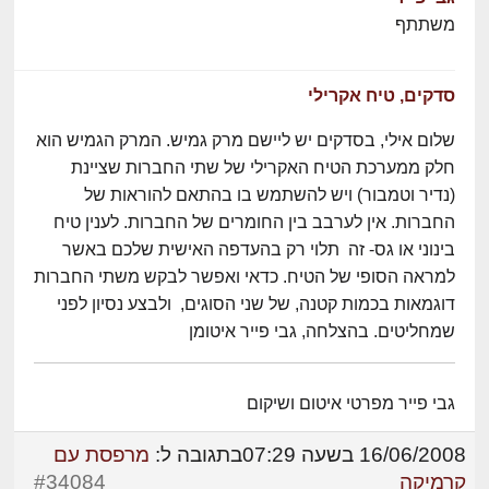
משתתף
סדקים, טיח אקרילי
שלום אילי, בסדקים יש ליישם מרק גמיש. המרק הגמיש הוא
חלק ממערכת הטיח האקרילי של שתי החברות שציינת
(נדיר וטמבור) ויש להשתמש בו בהתאם להוראות של
החברות. אין לערבב בין החומרים של החברות. לענין טיח
בינוני או גס- זה תלוי רק בהעדפה האישית שלכם באשר
למראה הסופי של הטיח. כדאי ואפשר לבקש משתי החברות
דוגמאות בכמות קטנה, של שני הסוגים, ולבצע נסיון לפני
שמחליטים. בהצלחה, גבי פייר איטומן
גבי פייר מפרטי איטום ושיקום
16/06/2008 בשעה 07:29
בתגובה ל:
מרפסת עם
קרמיקה
#34084