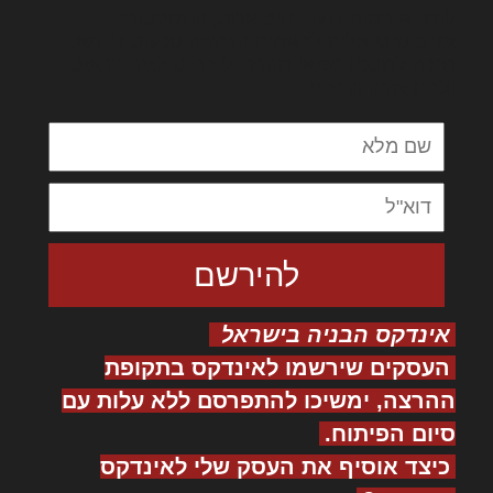
לורם איפסום דולור סיט אמט, קונסקטורר
אדיפיסינג אלית להאמית קרהשק סכעיט דז מא,
מנכם למטכין נשואי מנורך. ליבם סולגק. בראיט
ולחת צורק מונחף
אינדקס הבניה בישראל
העסקים שירשמו לאינדקס בתקופת
ההרצה, ימשיכו להתפרסם ללא עלות עם
סיום הפיתוח.
כיצד אוסיף את העסק שלי לאינדקס