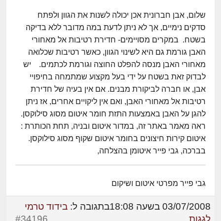
שלום, אבן חברונית אכן יכולה לשנות את הגוון ולפתח
סדקים נימיים, אך לא ניתן לדעת במה מדובר ללא בדיקה
בשטח. במקרים מסויימים- חדירת רטיבות אל מאחורי
האבן גורמת גם היא לשינוי הגוון, כאשר רטיבות שכלואה
מאחורי האבן מנסה להפלט החוצה וגורמת לכתמים. יש
לבדוק זאת בשטח על ידי בעל מקצוע שמתמחה בחיפויי
אבן, או חברה לביקורת מבנים. אם אין בעיה של חדירת
רטיבות אל מאחורי האבן, ואם אין ליקויים אחרים, אז ניתן
להגן על האבן באמצעות התזת חומר איטום מסוג סילוקסן.
ראה מאמר באתר זה, במדור איטום ובניה, תחת הכותרת :
איטום קירות חיצונים בחומר איטום שקוף מסוג סילוקסן.
בברכה, גבי פייר איטומן בהצלחה,
גבי פייר מפרטי איטום ושיקום
03/07/2008 בשעה 18:08
בתגובה ל:
בידוד טרמי
לגגות
#34196