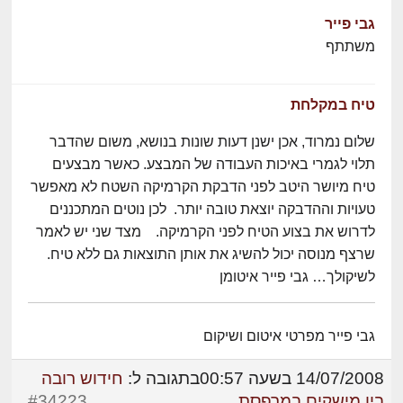
גבי פייר
משתתף
טיח במקלחת
שלום נמרוד, אכן ישנן דעות שונות בנושא, משום שהדבר
תלוי לגמרי באיכות העבודה של המבצע. כאשר מבצעים
טיח מיושר היטב לפני הדבקת הקרמיקה השטח לא מאפשר
טעויות וההדבקה יוצאת טובה יותר. לכן נוטים המתכננים
לדרוש את בצוע הטיח לפני הקרמיקה. מצד שני יש לאמר
שרצף מנוסה יכול להשיג את אותן התוצאות גם ללא טיח.
לשיקולך… גבי פייר איטומן
גבי פייר מפרטי איטום ושיקום
14/07/2008 בשעה 00:57
בתגובה ל:
חידוש רובה
בין מישקים במרפסת
#34223