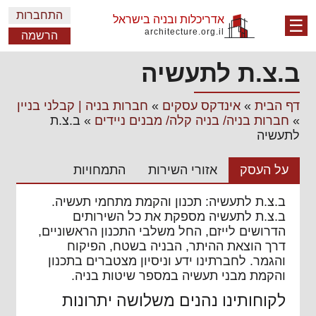
התחברות
אדריכלות ובניה בישראל
☰
architecture.org.il
הרשמה
ב.צ.ת לתעשיה
דף הבית
»
אינדקס עסקים
»
חברות בניה | קבלני בניין
»
חברות בניה/ בניה קלה/ מבנים ניידים
»
ב.צ.ת
לתעשיה
על העסק
אזורי השירות
התמחויות
ב.צ.ת לתעשיה: תכנון והקמת מתחמי תעשיה.
ב.צ.ת לתעשיה מספקת את כל השירותים
הדרושים לייזם, החל משלבי התכנון הראשוניים,
דרך הוצאת ההיתר, הבניה בשטח, הפיקוח
והגמר. לחברתינו ידע וניסיון מצטברים בתכנון
והקמת מבני תעשיה במספר שיטות בניה.
לקוחותינו נהנים משלושה יתרונות