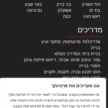
הוד השרון
|
בני ברק
|
באר שבע
|
בת ים
|
אשקלון
|
נס ציונה
|
ראש העין
|
יבנה
|
מדריכים
אדריכלות: פרוגרמות, מחקר ועיון
בנייה
בניית בית: המדריך המלא
גמר: עיצוב פנים, אבזור, ריהוט פיתוח וגינון
חומרי בנייה
חוקי תכנון ובניה, תקנות, תקנים
ליקויי בניה ובדק בית
נדל"ן: זכויות, אגרות ועסקאות
אנו מעריכים את פרטיותך
עיצוב הבית
אנו משתמשים בקובצי Cookie כדי לשפר את חוויית הגלישה שלך,
עקרונות ניהול אחזקה מתקדמות
להציג מודעות או תוכן מותאמים אישית ולנתח את התנועה שלנו.
צילום אדריכלי
על ידי לחיצה על "קבל הכל", אתה מסכים לשימוש שלנו בקובצי