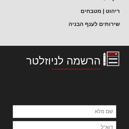
ריהוט | מטבחים
שירותים לענף הבניה
הרשמה לניוזלטר
לורם איפסום דולור סיט אמט, קונסקטורר
אדיפיסינג אלית להאמית קרהשק סכעיט דז מא,
מנכם למטכין נשואי מנורך. ליבם סולגק. בראיט
ולחת צורק מונחף