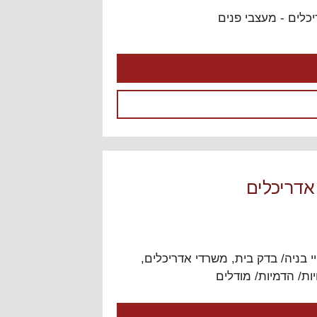
ובניה בישראל " רוצים להתייעץ?
ראשית, לחצו בחלק הכי העליון
כלים - מעצבי פנים
של האתר על "התחברות" (אם
כבר נרשמתם בעבר) או
"הרשמה". לאחר מכן, חזרו לכאן
והלחצן "צור נושא חדש" יופיע
מעל הנושא הראשון בפורום.
היעוץ בפורום ניתן בחינם כיעוץ
ראשוני בלבד, ומטבע הדברים
לא יכול להיות חף מטעויות. היעוץ
אינו מהווה תחליף ליעוץ משפטי
או אדריכלי צמוד.
 אדריכלים
לפורום
יי בניה/ בדק בית
,
משרדי אדריכלים
,
ות/ הדמיות/ מודלים