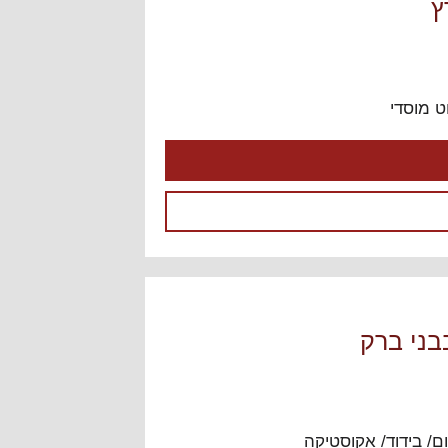
ץ
ט מוסדי
בני ברק
ם/ בידוד/ אקוסטיקה