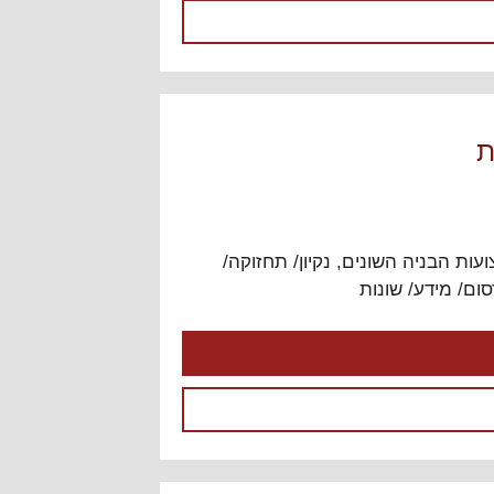
ת
עות הבניה השונים
,
נקיון/ תחזוקה/
ום/ מידע/ שונות