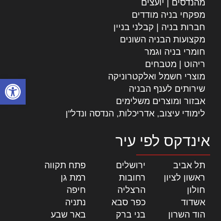
מהנדסים | יועצים
מפקחי בניה מודדים
חברות בניה | קבלני בניין
מקצועות הבניה השונים
חומרי בניה וגמר
ריהוט | מטבחים
מוצרי חשמל ואלקטרוניקה
פתח סרגל
שירותים לענף הבניה
אבזור ומוצרים משלימים
לימודי עיצוב, אדריכלות, הנדסה ונדל"ן
אינדקס לפי עיר
תל אביב
|
ירושלים
|
פתח תקווה
|
ראשון לציון
|
רחובות
|
רמת גן
|
חולון
|
הרצליה
|
חיפה
|
אשדוד
|
כפר סבא
|
נתניה
|
הוד השרון
|
בני ברק
|
באר שבע
|