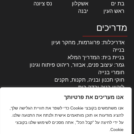
בת ים
|
אשקלון
|
נס ציונה
|
ראש העין
|
יבנה
|
מדריכים
אדריכלות: פרוגרמות, מחקר ועיון
בנייה
בניית בית: המדריך המלא
גמר: עיצוב פנים, אבזור, ריהוט פיתוח וגינון
חומרי בנייה
חוקי תכנון ובניה, תקנות, תקנים
ליקויי בניה ובדק בית
נדל"ן: זכויות, אגרות ועסקאות
אנו מעריכים את פרטיותך
עיצוב הבית
אנו משתמשים בקובצי Cookie כדי לשפר את חוויית הגלישה שלך,
עקרונות ניהול אחזקה מתקדמות
להציג מודעות או תוכן מותאמים אישית ולנתח את התנועה שלנו.
צילום אדריכלי
על ידי לחיצה על "קבל הכל", אתה מסכים לשימוש שלנו בקובצי
שיווק נדלן
Cookie.
שיטות בניה: מפרטים והמלצות