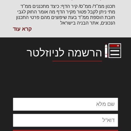
תכנון ממ"ד/ ממ"ס/ קיר הדף: כיצד מתכננים ממ"ד
מתי ניתן לקבל פטור מקיר הדף מה אומר החוק לגבי
חובת הוספת ממ"ד בעת שיפוצים מהם פרטי התכנון
הנכונים, אתר הבניה בישראל
קרא עוד
הרשמה לניוזלטר
לורם איפסום דולור סיט אמט, קונסקטורר
אדיפיסינג אלית להאמית קרהשק סכעיט דז מא,
מנכם למטכין נשואי מנורך. ליבם סולגק. בראיט
ולחת צורק מונחף