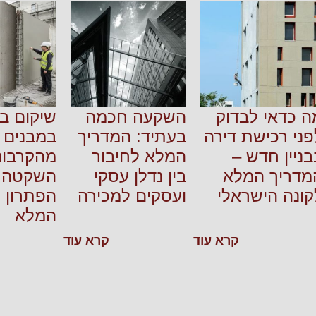
ה כדאי לבדוק
השקעה חכמה
שיקום בט
פני רכישת דירה
בעתיד: המדריך
במבנים ו
בניין חדש –
המלא לחיבור
מהקרבונ
מדריך המלא
בין נדלן עסקי
השקטה ו
קונה הישראלי
ועסקים למכירה
הפתרון 
המלא
קרא עוד
קרא עוד