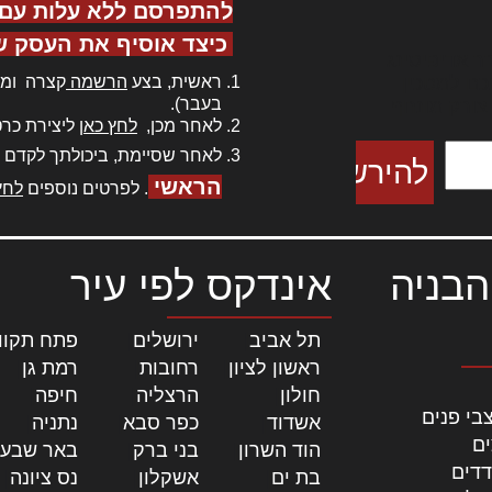
להתפרסם ללא עלות עם ס
כיצד אוסיף את העסק ש
ר אדיפיסינג
ראשית, בצע
הרשמה
קצרה ומה
כם למטכין
בעבר).
 צורק מונחף
לאחר מכן,
לחץ כאן
ליצירת כרט
לאחר שסיימת, ביכולתך לקדם 
הראשי
. לפרטים נוספים
לחץ
הבניה
אינדקס לפי עיר
תל אביב
|
ירושלים
|
פתח תקוו
ראשון לציון
|
רחובות
|
רמת גן
|
חולון
|
הרצליה
|
חיפה
|
בי פנים
אשדוד
|
כפר סבא
|
נתניה
|
ים
הוד השרון
|
בני ברק
|
באר שבע
דדים
בת ים
|
אשקלון
|
נס ציונה
|