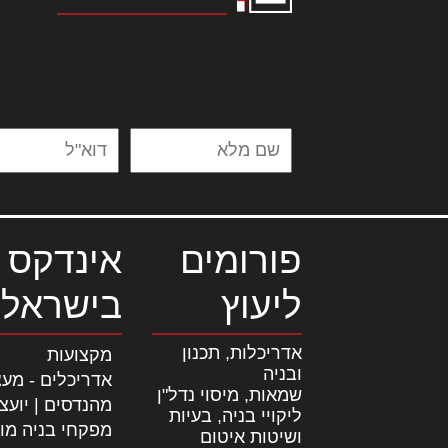
לורם איפסום דולור סיט אמט, קונסקטור
אלית להאמית קרהשק סכעיט דז מא, מנ
נשואי מנורך. ליבם סולגק. בראיט ולחת
פורומים
אינדקס 
ליעוץ
בישראל
אדריכלות, תכנון
מקצועות
ובניה
אדריכלים - מעצ
שמאות, מיסוי נדל"ן
מהנדסים | יועצ
ליקויי בניה, בעיות
מפקחי בניה מו
ושיטות איטום