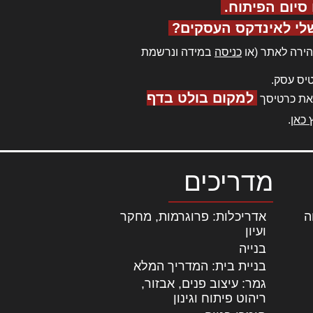
יום הפיתוח.
לי לאינדקס העסקים?
ירה לאתר (או
כניסה
במידה ונרשמת
יס עסק.
למקום בולט בדף
את כרטיסך
 כאן
.
מדריכים
ה
|
אדריכלות: פרוגרמות, מחקר
ועיון
בנייה
בניית בית: המדריך המלא
גמר: עיצוב פנים, אבזור,
|
ריהוט פיתוח וגינון