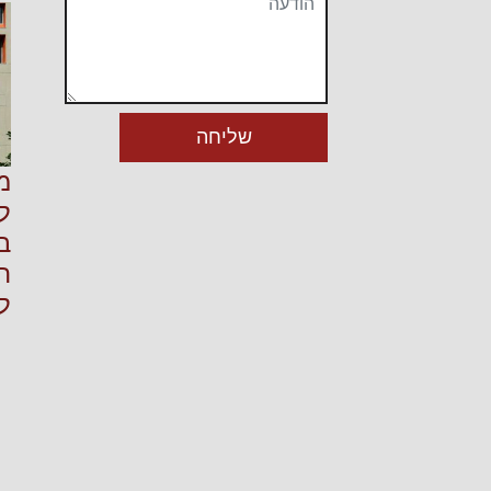
מ
ל
ב
ה
ל