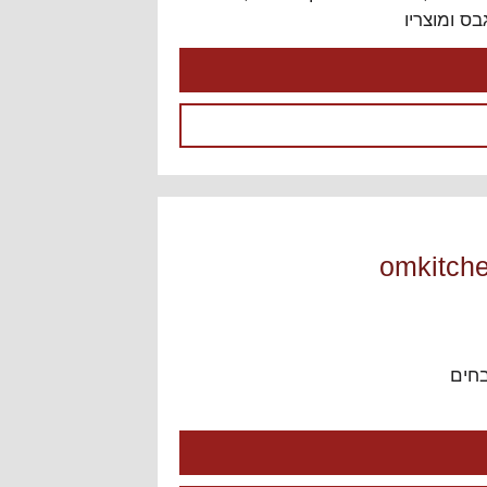
ס ומוצריו
חים