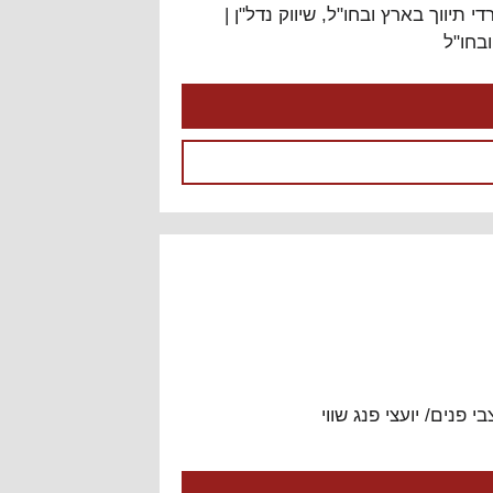
ובניה בישראל " רוצים להתייעץ?
י תיווך בארץ ובחו"ל
,
שיווק נדל"ן |
ראשית, לחצו בחלק הכי העליון
בחו"ל
של האתר על "התחברות" (אם
כבר נרשמתם בעבר) או
"הרשמה". לאחר מכן, חזרו לכאן
והלחצן "צור נושא חדש" יופיע
מעל הנושא הראשון בפורום.
היעוץ בפורום ניתן בחינם כיעוץ
ראשוני בלבד, ומטבע הדברים
לא יכול להיות חף מטעויות. היעוץ
אינו מהווה תחליף ליעוץ משפטי
או אדריכלי צמוד.
לפורום
י פנים/ יועצי פנג שווי