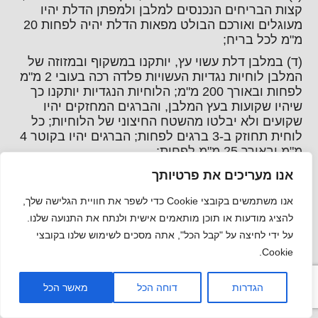
קצות הבריחים הנכנסים למלבן ולמפתן הדלת יהיו
מעוגלים ואורכם הבולט מפאות הדלת יהיה לפחות 20
מ"מ לכל בריח;
(ד) במלבן דלת עשוי עץ, יותקנו במשקוף ובמזוזה של
המלבן לוחיות נגדיות העשויות פלדה רכה בעובי 2 מ"מ
לפחות ובאורך 200 מ"מ; הלוחיות הנגדיות יותקנו כך
שיהיו שקועות בעץ המלבן, והברגים המחזקים יהיו
שקועים ולא יבלטו מהשטח החיצוני של הלוחיות; כל
לוחית תחוזק ב-3 ברגים לפחות; הברגים יהיו בקוטר 4
מ"מ ובאורך 25 מ"מ לפחות;
(ה) מלבן הדלת יחוזק לקיר על-ידי 6 פיני פלדה בקוטר
אנו מעריכים את פרטיותך
של 10 מ"מ כל אחד; הפינים ייקבעו בשתי המזוזות – 3
אנו משתמשים בקובצי Cookie כדי לשפר את חוויית הגלישה שלך,
בכל אחת.
להציג מודעות או תוכן מותאמים אישית ולנתח את התנועה שלנו.
אמצעי בטיחות והגנה לחלונות תק תשס"א-2001
על ידי לחיצה על "קבל הכל", אתה מסכים לשימוש שלנו בקובצי
2.93 במקרים שבהם מבקש בעל ההיתר להתקין
Cookie.
סורגים לחלונות בבנין, הם יותקנו בהתאם לדרישות
תקן ישראלי ת"י 1635: סורגים לפתחים בבנינים, כפי
הגדרות
דוחה הכל
מאשר הכל
שיעודכן מזמן לזמן (להלן – ת"י 1635); באחד החלונות
בכל אחת מהדירות בבנין יותקן סורג המיועד לפתח