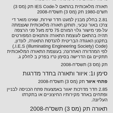
תאורה מלאכותית בהתאם ל-IES Code תק (מס 3)
תש"ם-1980 תק (מס 3) תשס"ח-2008
2.81 בחלק מבנין למעט חדר שירות, שאינו מואר די
צרכו באור טבעי, תותקן תאורה מלאכותית שעצמתה
על-פני מישור גלוי המורם 75 ס"מ מעל פני הרצפה
תהיה בהתאם לעוצמת התאורה והתנאים המפורטים
בתקנון האגודה הבריטית להנדסת התאורה, לונדון,
(I.E.S (Illuminating Engineering Society) Code,)
לפי המהדורה האחרונה; בעוצמת התאורה המלאכותית
תתקיים גם הדרישה בסימן ט"ז בפרק ב לחלק ג.
תק (מס 3) תשס"ח-2008
סימן ו1: איוור ותאורה בחדר מדרגות
פתחי איוור
תק (מס 3) תשס"ח-2008
2.85 חדר מדרכות יאוור באמצעות פתח הכניסה לבניין
ופתחים באחד מקירותיו החיצוניים או בתקרתו
העליונה.
תאורה תק (מס 3) תשס"ח-2008