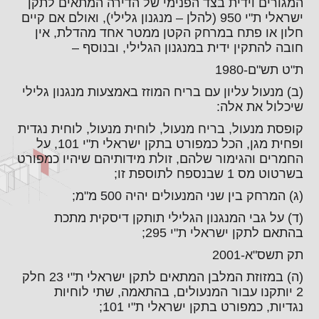
המגורים וידית בצד הפנימי של הדירה המתאים לתקן
ישראלי ת"י 950 (להלן – מנגנון גלילי), ואולם אם קיים
חלון או פתח במרחק הקטן ממטר אחד מהדלת, אין
חובה להתקין ידית במנגנון הגלילי, ובנוסף –
ת"ט תש"ם-1980
(ב) מנעול עליון עם בריח המוזז באמצעות מנגנון גלילי
שיכלול את אלה:
קופסת מנעול, בריח מנעול, לוחית מנעול, לוחית נגדית
ופחית מגן, הכל כמפורט בתקן ישראלי ת"י 101, על
החמרים והגימור שלהם, זולת מידותיהם שיהיו כמפורט
בשרטוט מס 1 שבנספח לתוספת זו;
(ג) המרחק בין שני המנעולים יהיה 500 מ"מ;
(ד) על גבי המנגנון הגלילי תותקן דיסקית מתכת
בהתאם לתקן ישראלי ת"י 295;
תק תשס"א-2001
(ה) במזוזת המלבן המתאים לתקן ישראלי ת"י 23 חלק
2 יותקנו עבור המנעולים, בהתאמה, שתי לוחיות
נגדיות, כמפורט בתקן ישראלי ת"י 101;