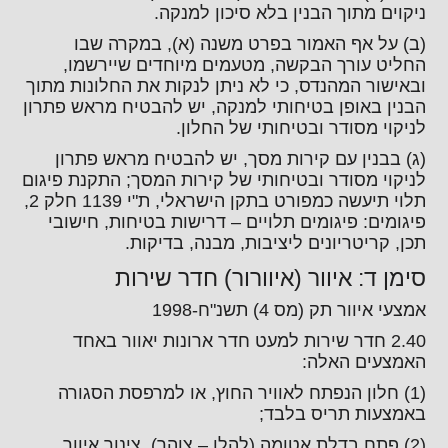
ניקוים מתוך הבנין בלא סיכון למנקה.
(ב) על אף האמור בפרט משנה (א), במקרה שבו
החליט עורך הבקשה, מטעמים מיוחדים שיירשמו,
ובאישור המהנדס, כי לא ניתן לנקות את החלונות מתוך
הבנין באופן בטיחותי למנקה, יש להבטיח מראש פתרון
לניקוי מסודר ובטיחותי של החלון.
(ג) בבנין עם קירות מסך, יש להבטיח מראש פתרון
לניקוי מסודר ובטיחותי של קירות המסך; התקנת פיגום
תלוי תיעשה כמפורט בתקן הישראלי, ת"י 1139 חלק 2,
פיגומים: פיגומים תלויים – דרישות בטיחות, חישובי
תכן, קריטריונים ליציבות, מבנה, בדיקות.
סימן ד: איוור (איוורור) חדר שירות
אמצעי איוור תק (מס 4) תשנ"ח-1998
2.40 חדר שירות למעט חדר ארונות יאוור באחד
האמצעים האלה:
(1) חלון הנפתח לאוויר החוץ, או למרפסת הסגורה
באמצעות תריס בלבד;
(2) פתח בדלת אטומה (להלן – צוהר), צינור איוור