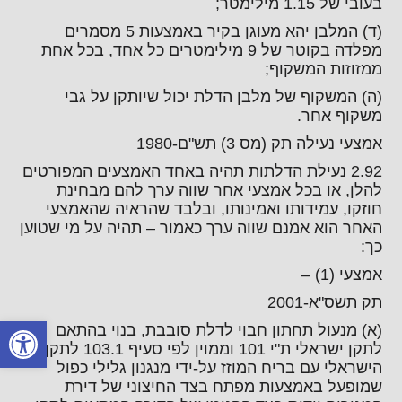
בעובי של 1.15 מילימטר;
(ד) המלבן יהא מעוגן בקיר באמצעות 5 מסמרים
מפלדה בקוטר של 9 מילימטרים כל אחד, בכל אחת
ממזוזות המשקוף;
(ה) המשקוף של מלבן הדלת יכול שיותקן על גבי
משקוף אחר.
אמצעי נעילה תק (מס 3) תש"ם-1980
2.92 נעילת הדלתות תהיה באחד האמצעים המפורטים
להלן, או בכל אמצעי אחר שווה ערך להם מבחינת
חוזקו, עמידותו ואמינותו, ובלבד שהראיה שהאמצעי
האחר הוא אמנם שווה ערך כאמור – תהיה על מי שטוען
כך:
אמצעי (1) –
תק תשס"א-2001
פתח סרגל
(א) מנעול תחתון חבוי לדלת סובבת, בנוי בהתאם
לתקן ישראלי ת"י 101 וממוין לפי סעיף 103.1 לתקן
הישראלי עם בריח המוזז על-ידי מנגנון גלילי כפול
שמופעל באמצעות מפתח בצד החיצוני של דירת