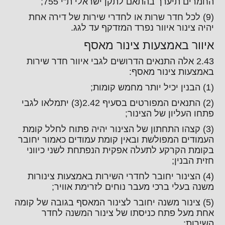
החמרים תיערך בהתאם לתקן ישראלי ת"י 755;
(9) לכל חדר שרות או לחדרי שירות של דירה אחת
יהיה צינור איוור נפרד המזדקף עד לגג.
איוור באמצעות צינור מאסף
2.43 אלה התנאים הדרושים לגבי איוור חדר שירות
באמצעות צינור מאסף:
(1) הבנין יכיל יותר מחמש קומות;
(2) התנאים המפורטים בסעיף 2.42(3) יתמלאו לגבי
פתחו העליון של הצינור;
(3) קצהו התחתון של הצינור יהיה פתוח לחלל קומת
העמודים המפולשת ובאין קומת עמודים כאמור יחובר
בקומת הקרקע לתעלה אפקית הנפתחת לשני כיווני
חזית הבנין;
(4) הצינור יחובר לחדרי השירות באמצעות צינורות
משנה בעלי ברכי מעבר נוחים לזרימת אוויר;
(5) צינור משנה יחובר לצינור המאסף בגובה של קומה
אחת מעל פתח כניסתו של צינור המשנה לחדר
השירות;