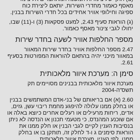
מאסף כאמור מחדרי השירות, יותאם ליצירת כוח
ספיגה וחילופי אוויר אחידים בכל חדרי השירות בבנין.
(ג) הוראות סעיף 2.43, למעט פסקאות (3) ו-(11) שבו,
יחולו לגבי צינור מאסף כאמור.
מספר החלפות אוויר לשעה בחדר שירות
2.47 מספר החלפות אוויר בחדר שירות המאוור
במאוור מיכני יהיה בהתאם להוראות המפורטות בסעיף
2.61.
סימן ה: מערכת איוור מלאכותית
מערכת איוור מלאכותית בבנינים מסויימים תק
תשס"ה-2004
2.60 (א) אם בריאותם של בני-אדם המשתמשים בבנין
או בחלק ממנו עלולה להיפגע מחמת ריבוי עשן, גזים,
אדים, ריחות מרעילים או רעלים אחרים כיוצא באלה או
אם שוכנע המהנדס, כי מטעמי תכנון או הנדסה לא ניתן
בנסיבות הענין לקיים לגבי הבנין או חלק ממנו את
הוראות סימנים ג ו-ד לחלק זה, תותקן בו או בחלק
ממנו, לפי הענין, מערכת איוור מלאכותית.