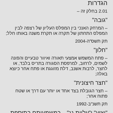
הגדרות
2.01 בחלק זה –
"גובה"
– המרחק האנכי בין המפלס העליון של רצפה לבין
המפלס התחתון של תקרה או תקרת משנה באותו חלל;
תק תשס"ה-2004
"חלון"
– פתח המשמש אמצעי תאורה ואיוור טבעיים והפונה
לשמים, לרחוב, למרפסת הסגורה בתריס בלבד, או
לחצר, לרבות אשנב, דלת מזוגגת או פתח אחר כיוצא
באלה;
"חצר חיצונית"
– חצר הגובלת בצד אחד או יותר עם דרך או שטח
פתוח אחר;
תק תשנ"ב-1992
"יציע" ו"עליית גג" – כמשמעותם בתוספת