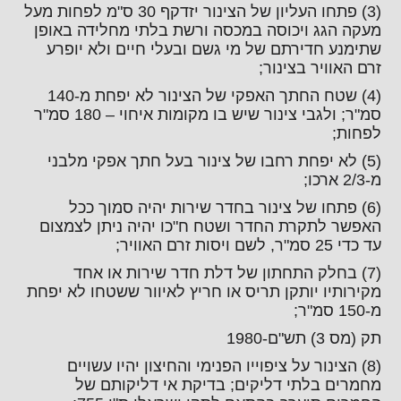
(3) פתחו העליון של הצינור יזדקף 30 ס"מ לפחות מעל
מעקה הגג ויכוסה במכסה ורשת בלתי מחלידה באופן
שתימנע חדירתם של מי גשם ובעלי חיים ולא יופרע
זרם האוויר בצינור;
(4) שטח החתך האפקי של הצינור לא יפחת מ-140
סמ"ר; ולגבי צינור שיש בו מקומות איחוי – 180 סמ"ר
לפחות;
(5) לא יפחת רחבו של צינור בעל חתך אפקי מלבני
מ-2/3 ארכו;
(6) פתחו של צינור בחדר שירות יהיה סמוך ככל
האפשר לתקרת החדר ושטח ח"כו יהיה ניתן לצמצום
עד כדי 25 סמ"ר, לשם ויסות זרם האוויר;
(7) בחלק התחתון של דלת חדר שירות או אחד
מקירותיו יותקן תריס או חריץ לאיוור ששטחו לא יפחת
מ-150 סמ"ר;
תק (מס 3) תש"ם-1980
(8) הצינור על ציפוייו הפנימי והחיצון יהיו עשויים
מחמרים בלתי דליקים; בדיקת אי דליקותם של