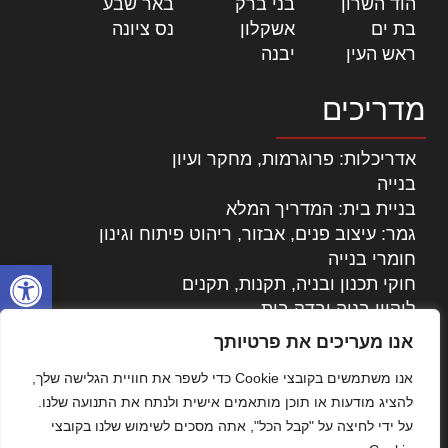
הוד השרון
|
בני ברק
|
באר שבע
|
בת ים
|
אשקלון
|
נס ציונה
|
ראש העין
|
יבנה
|
מדריכים
אדריכלות: פרוגרמות, מחקר ועיון
בנייה
בניית בית: המדריך המלא
גמר: עיצוב פנים, אבזור, ריהוט פיתוח וגינון
חומרי בנייה
פתח סרגל
חוקי תכנון ובניה, תקנות, תקנים
ליקויי בניה ובדק בית
נדל"ן: זכויות, אגרות ועסקאות
אנו מעריכים את פרטיותך
עיצוב הבית
אנו משתמשים בקובצי Cookie כדי לשפר את חוויית הגלישה שלך,
עקרונות ניהול אחזקה מתקדמות
להציג מודעות או תוכן מותאמים אישית ולנתח את התנועה שלנו.
צילום אדריכלי
על ידי לחיצה על "קבל הכל", אתה מסכים לשימוש שלנו בקובצי
שיווק נדלן