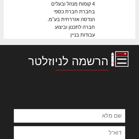
4 קומות מנהל ובעלים
בחברת חברת כספי
הנדסה אזררחית בע"מ.
חברה לתכנון וביצוע
עבודות בניין
הרשמה לניוזלטר
לורם איפסום דולור סיט אמט, קונסקטורר
אדיפיסינג אלית להאמית קרהשק סכעיט דז מא,
מנכם למטכין נשואי מנורך. ליבם סולגק. בראיט
ולחת צורק מונחף