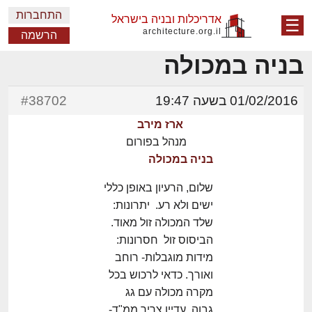
התחברות
אדריכלות ובניה בישראל
☰
architecture.org.il
הרשמה
בניה במכולה
01/02/2016 בשעה 19:47
#38702
ארז מירב
מנהל בפורום
בניה במכולה
שלום, הרעיון באופן כללי
ישים ולא רע. יתרונות:
שלד המכולה זול מאוד.
הביסוס זול חסרונות:
מידות מוגבלות- רוחב
ואורך. כדאי לרכוש בכל
מקרה מכולה עם גג
גבוה. עדיין צריך ממ"ד-