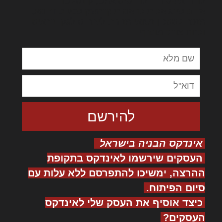
לורם איפסום דולור סיט אמט, קונסקטורר
אדיפיסינג אלית להאמית קרהשק סכעיט דז מא,
מנכם למטכין נשואי מנורך. ליבם סולגק. בראיט
ולחת צורק מונחף
אינדקס הבניה בישראל
העסקים שירשמו לאינדקס בתקופת
ההרצה, ימשיכו להתפרסם ללא עלות עם
סיום הפיתוח.
כיצד אוסיף את העסק שלי לאינדקס
העסקים?