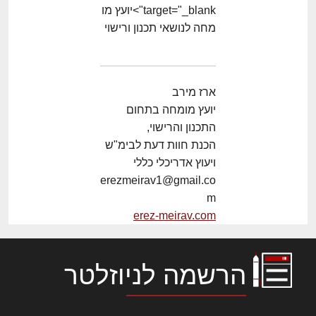
target="_blank">יועץ מו
מחה לנושאי תכנון ורישוי
ארז מירב
יועץ מומחה בתחום
התכנון והרישוי,
הכנת חוות דעת לבימ"ש
ויעוץ אדריכלי כללי
erezmeirav1@gmail.co
m
erez-meirav.com
הרשמה לניוזלטר