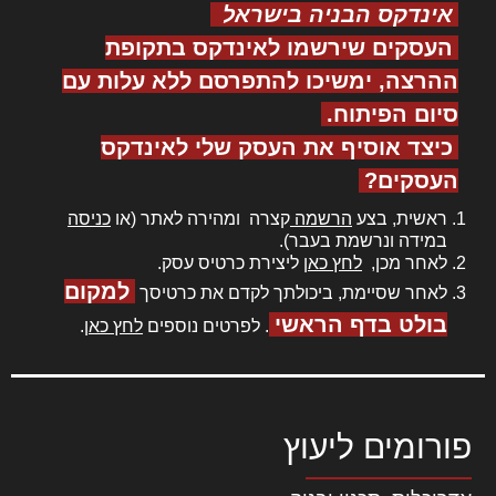
אינדקס הבניה בישראל
העסקים שירשמו לאינדקס בתקופת
ההרצה, ימשיכו להתפרסם ללא עלות עם
סיום הפיתוח.
כיצד אוסיף את העסק שלי לאינדקס
העסקים?
ראשית, בצע
הרשמה
קצרה ומהירה לאתר (או
כניסה
במידה ונרשמת בעבר).
לאחר מכן,
לחץ כאן
ליצירת כרטיס עסק.
למקום
לאחר שסיימת, ביכולתך לקדם את כרטיסך
בולט בדף הראשי
. לפרטים נוספים
לחץ כאן
.
פורומים ליעוץ