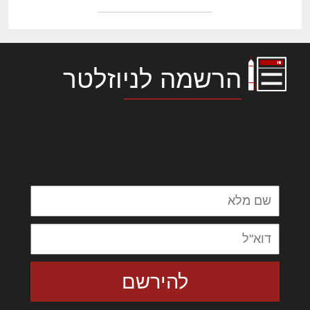
הרשמה לניוזלטר
לורם איפסום דולור סיט אמט, קונסקטורר
אדיפיסינג אלית להאמית קרהשק סכעיט דז מא,
מנכם למטכין נשואי מנורך. ליבם סולגק. בראיט
ולחת צורק מונחף