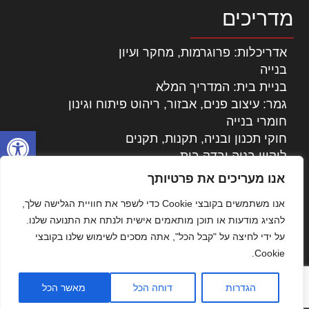
מדריכים
אדריכלות: פרוגרמות, מחקר ועיון
בנייה
בניית בית: המדריך המלא
גמר: עיצוב פנים, אבזור, ריהוט פיתוח וגינון
חומרי בנייה
פתח סרגל
חוקי תכנון ובניה, תקנות, תקנים
ליקויי בניה ובדק בית
נדל"ן: זכויות, אגרות ועסקאות
אנו מעריכים את פרטיותך
עיצוב הבית
אנו משתמשים בקובצי Cookie כדי לשפר את חוויית הגלישה שלך,
עקרונות ניהול אחזקה מתקדמות
להציג מודעות או תוכן מותאמים אישית ולנתח את התנועה שלנו.
צילום אדריכלי
על ידי לחיצה על "קבל הכל", אתה מסכים לשימוש שלנו בקובצי
שיווק נדלן
Cookie.
שיטות בניה: מפרטים והמלצות
תוכן שיווקי
הגדרות
דוחה הכל
מאשר הכל
כל הזכויות שמורות © אדריכלות ובניה בישראל