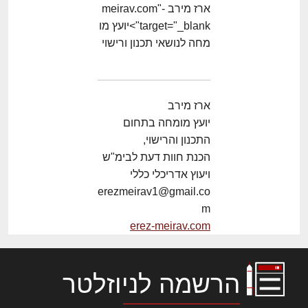
ארז מירב -meirav.com"
target="_blank">יועץ מו
מחה לנושאי תכנון ורישוי
ארז מירב
יועץ מומחה בתחום
התכנון והרישוי,
הכנת חוות דעת לבימ"ש
ויעוץ אדריכלי כללי
erezmeirav1@gmail.co
m
erez-meirav.com
הרשמה לניוזלטר