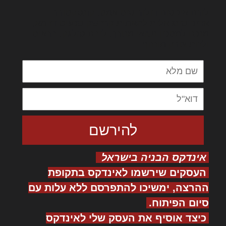
לורם איפסום דולור סיט אמט, קונסקטורר
אדיפיסינג אלית להאמית קרהשק סכעיט דז מא,
מנכם למטכין נשואי מנורך. ליבם סולגק. בראיט
ולחת צורק מונחף
אינדקס הבניה בישראל
העסקים שירשמו לאינדקס בתקופת
ההרצה, ימשיכו להתפרסם ללא עלות עם
סיום הפיתוח.
כיצד אוסיף את העסק שלי לאינדקס