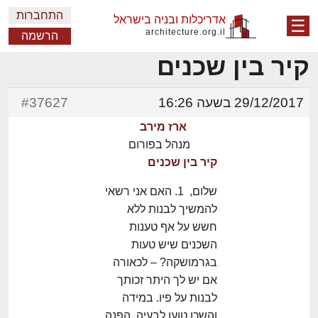
התחברות
אדריכלות ובניה בישראל
☰
architecture.org.il
הרשמה
קיר בין שכנים
29/12/2017 בשעה 16:26
#37627
ארז מירב
מנהל בפורום
קיר בין שכנים
שלום, 1. האם אני רשאי
להמשיך לבנות ללא
חשש על אף טענות
השכנים שיש טעות
בגרמושקה? – לכאורה
אם יש לך היתר זכותך
לבנות על פיו. במידה
והשכן טוען לבעיה, הפנה