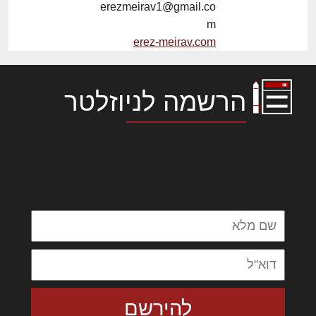
erezmeirav1@gmail.co
m
erez-meirav.com
הרשמה לניוזלטר
לורם איפסום דולור סיט אמט, קונסקטורר
אדיפיסינג אלית להאמית קרהשק סכעיט דז מא,
מנכם למטכין נשואי מנורך. ליבם סולגק. בראיט
ולחת צורק מונחף