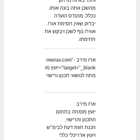
ותלוי באיזה מרחק
מהשכן אתה בונה אותו.
ככלל, מהנדס הועדה
יבדוק שאין חסימת אור/
אוויר/ נוף לשכן ויבקש את
חתימתו.
ארז מירב -meirav.com"
target="_blank">יועץ מו
מחה לנושאי תכנון ורישוי
ארז מירב
יועץ מומחה בתחום
התכנון והרישוי,
הכנת חוות דעת לבימ"ש
ויעוץ אדריכלי כללי