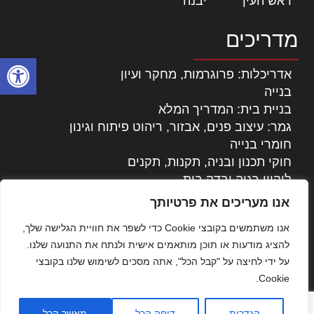
ראש העין
|
יבנה
|
מדריכים
פתח סרגל
אדריכלות: פרוגרמות, מחקר ועיון
בנייה
בניית בית: המדריך המלא
גמר: עיצוב פנים, אבזור, ריהוט פיתוח וגינון
חומרי בנייה
חוקי תכנון ובניה, תקנות, תקנים
ליקויי בניה ובדק בית
נדל"ן: זכויות, אגרות ועסקאות
אנו מעריכים את פרטיותך
עיצוב הבית
אנו משתמשים בקובצי Cookie כדי לשפר את חוויית הגלישה שלך,
עקרונות ניהול אחזקה מתקדמות
להציג מודעות או תוכן מותאמים אישית ולנתח את התנועה שלנו.
צילום אדריכלי
על ידי לחיצה על "קבל הכל", אתה מסכים לשימוש שלנו בקובצי
שיווק נדלן
Cookie.
שיטות בניה: מפרטים והמלצות
תוכן שיווקי
הגדרות
דוחה הכל
מאשר הכל