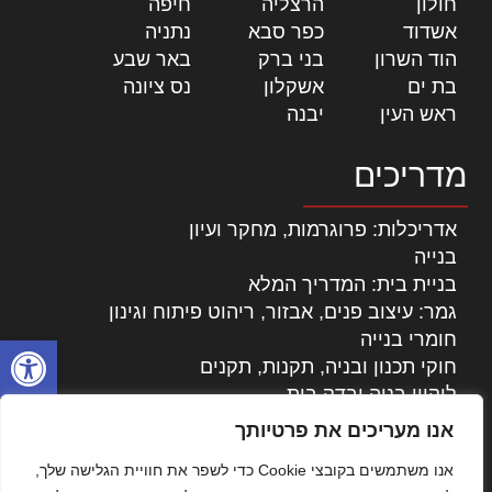
חולון
|
הרצליה
|
חיפה
|
אשדוד
|
כפר סבא
|
נתניה
|
הוד השרון
|
בני ברק
|
באר שבע
|
בת ים
|
אשקלון
|
נס ציונה
|
ראש העין
|
יבנה
|
מדריכים
אדריכלות: פרוגרמות, מחקר ועיון
בנייה
בניית בית: המדריך המלא
גמר: עיצוב פנים, אבזור, ריהוט פיתוח וגינון
חומרי בנייה
פתח סרגל
חוקי תכנון ובניה, תקנות, תקנים
ליקויי בניה ובדק בית
נדל"ן: זכויות, אגרות ועסקאות
אנו מעריכים את פרטיותך
עיצוב הבית
אנו משתמשים בקובצי Cookie כדי לשפר את חוויית הגלישה שלך,
עקרונות ניהול אחזקה מתקדמות