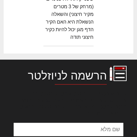
(מרחק של 3 מטרים
מקיר חיצוני) והשאלה
הנשאלת היא האם הקיר
הדף מגן יכול להיות כקיר
חיצוני תודה
הרשמה לניוזלטר
לורם איפסום דולור סיט אמט, קונסקטורר
אדיפיסינג אלית להאמית קרהשק סכעיט דז מא,
מנכם למטכין נשואי מנורך. ליבם סולגק. בראיט
ולחת צורק מונחף