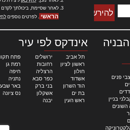
לאחר מכן,
לחץ כאן
ליצירת כרט
לאחר שסיימת, ביכולתך לקדם 
הראשי
. לפרטים נוספים
לחץ
הבניה
אינדקס לפי עיר
תל אביב
|
ירושלים
|
פתח תקוו
ראשון לציון
|
רחובות
|
רמת גן
|
חולון
|
הרצליה
|
חיפה
|
בי פנים
אשדוד
|
כפר סבא
|
נתניה
|
ים
הוד השרון
|
בני ברק
|
באר שבע
דדים
בת ים
|
אשקלון
|
נס ציונה
|
לני בניין
ראש העין
|
יבנה
|
 השונים
ר
ם
לקטרוניקה