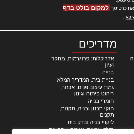
יס עסק.
למקום בולט בדף
את כרטיסך
 כאן
.
מדריכים
ה
|
אדריכלות: פרוגרמות, מחקר
ועיון
בנייה
בניית בית: המדריך המלא
גמר: עיצוב פנים, אבזור,
|
ריהוט פיתוח וגינון
חומרי בנייה
חוקי תכנון ובניה, תקנות,
תקנים
ליקויי בניה ובדק בית
נדל"ן: זכויות, אגרות ועסקאות