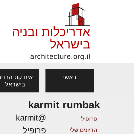
אדריכלות ובניה
בישראל
architecture.org.il
ראשי
אינדקס הבניה
בישראל
karmit rumbak
פורום אדריכלות, תכנון
פ
אדריכלות: פרוגרמות,
נדל"ן: זכו
@karmit
מקצועות
ובניה
נ
פרופיל
מחקר ועיון
ועסקאות
פרופיל
אדריכלים - מעצב
הדיונים שלי
בנייה
עיצוב הבי
יעוץ מקצועי לבונים, למשפצים
מת