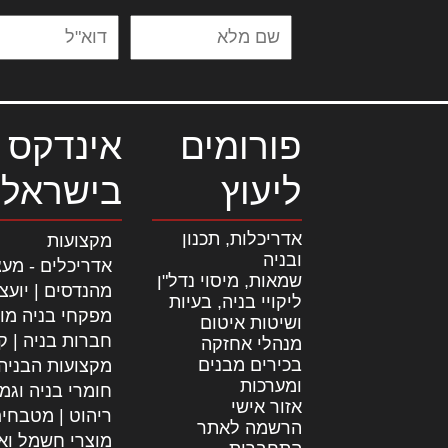
פורומים
אינדקס 
ליעוץ
בישראל
אדריכלות, תכנון
מקצועות
ובניה
אדריכלים - מעצ
שמאות, מיסוי נדל"ן
מהנדסים | יועצ
ליקויי בניה, בעיות
מפקחי בניה מו
ושיטות איטום
חברות בניה | קב
מנהלי אחזקה
בכירים מבנים
מקצועות הבניה
ומערכות
חומרי בניה וגמ
אזור אישי
ריהוט | מטבחי
הרשמה לאתר
מוצרי חשמל וא