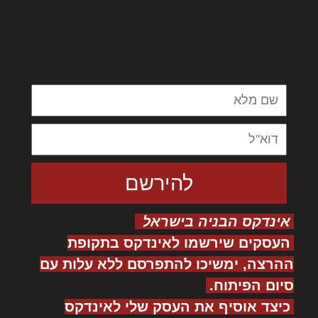
לורם איפסום דולור סיט אמט, קונסקטורר
אדיפיסינג אלית להאמית קרהשק סכעיט דז מא,
מנכם למטכין נשואי מנורך. ליבם סולגק. בראיט
ולחת צורק מונחף
אינדקס הבניה בישראל
העסקים שירשמו לאינדקס בתקופת
ההרצה, ימשיכו להתפרסם ללא עלות עם
סיום הפיתוח.
כיצד אוסיף את העסק שלי לאינדקס