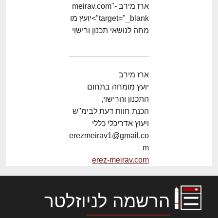
ארז מירב -meirav.com"
target="_blank">יועץ מו
מחה לנושאי תכנון ורישוי
ארז מירב
יועץ מומחה בתחום
התכנון והרישוי,
הכנת חוות דעת לבימ"ש
ויעוץ אדריכלי כללי
erezmeirav1@gmail.co
m
erez-meirav.com
הרשמה לניוזלטר