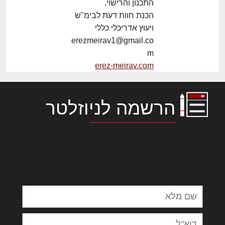
התכנון והרישוי,
הכנת חוות דעת לבימ"ש
ויעוץ אדריכלי כללי
erezmeirav1@gmail.co
m
erez-meirav.com
הרשמה לניוזלטר
לורם איפסום דולור סיט אמט, קונסקטורר
אדיפיסינג אלית להאמית קרהשק סכעיט דז מא,
מנכם למטכין נשואי מנורך. ליבם סולגק. בראיט
ולחת צורק מונחף