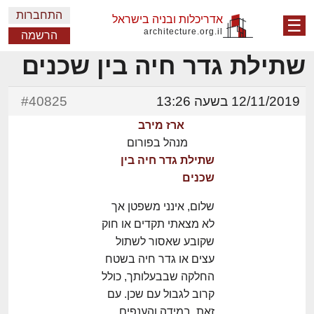
התחברות
אדריכלות ובניה בישראל
☰
architecture.org.il
הרשמה
שתילת גדר חיה בין שכנים
12/11/2019 בשעה 13:26
#40825
ארז מירב
מנהל בפורום
שתילת גדר חיה בין
שכנים
שלום, אינני משפטן אך
לא מצאתי תקדים או חוק
שקובע שאסור לשתול
עצים או גדר חיה בשטח
החלקה שבבעלותך, כולל
קרוב לגבול עם שכן. עם
זאת, במידה והענפים