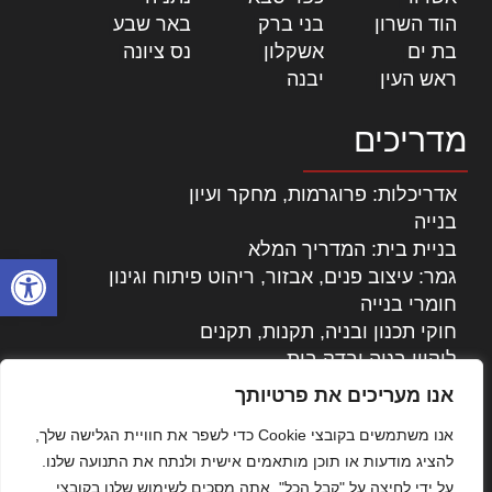
הוד השרון
|
בני ברק
|
באר שבע
|
בת ים
|
אשקלון
|
נס ציונה
|
ראש העין
|
יבנה
|
מדריכים
אדריכלות: פרוגרמות, מחקר ועיון
בנייה
בניית בית: המדריך המלא
פתח סרגל
גמר: עיצוב פנים, אבזור, ריהוט פיתוח וגינון
חומרי בנייה
חוקי תכנון ובניה, תקנות, תקנים
ליקויי בניה ובדק בית
נדל"ן: זכויות, אגרות ועסקאות
אנו מעריכים את פרטיותך
עיצוב הבית
אנו משתמשים בקובצי Cookie כדי לשפר את חוויית הגלישה שלך,
עקרונות ניהול אחזקה מתקדמות
להציג מודעות או תוכן מותאמים אישית ולנתח את התנועה שלנו.
צילום אדריכלי
על ידי לחיצה על "קבל הכל", אתה מסכים לשימוש שלנו בקובצי