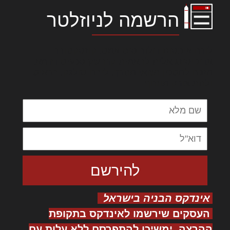
הרשמה לניוזלטר
לורם איפסום דולור סיט אמט, קונסקטורר
אדיפיסינג אלית להאמית קרהשק סכעיט דז מא,
מנכם למטכין נשואי מנורך. ליבם סולגק. בראיט
ולחת צורק מונחף
אינדקס הבניה בישראל
העסקים שירשמו לאינדקס בתקופת
ההרצה, ימשיכו להתפרסם ללא עלות עם