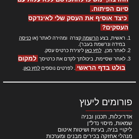
סיום הפיתוח.
כיצד אוסיף את העסק שלי לאינדקס
העסקים?
ראשית, בצע
הרשמה
קצרה ומהירה לאתר (או
כניסה
במידה ונרשמת בעבר).
לאחר מכן,
לחץ כאן
ליצירת כרטיס עסק.
למקום
לאחר שסיימת, ביכולתך לקדם את כרטיסך
בולט בדף הראשי
. לפרטים נוספים
לחץ כאן
.
פורומים ליעוץ
אדריכלות, תכנון ובניה
שמאות, מיסוי נדל"ן
ליקויי בניה, בעיות ושיטות איטום
מנהלי אחזקה בכירים מבנים ומערכות