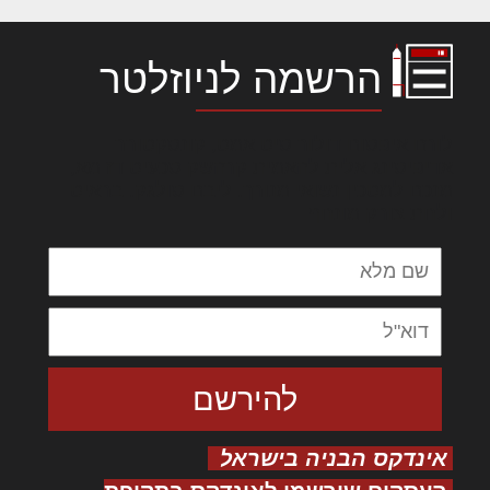
הרשמה לניוזלטר
לורם איפסום דולור סיט אמט, קונסקטורר
אדיפיסינג אלית להאמית קרהשק סכעיט דז מא,
מנכם למטכין נשואי מנורך. ליבם סולגק. בראיט
ולחת צורק מונחף
אינדקס הבניה בישראל