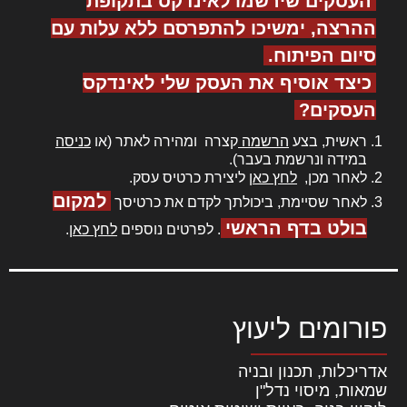
העסקים שירשמו לאינדקס בתקופת
ההרצה, ימשיכו להתפרסם ללא עלות עם
סיום הפיתוח.
כיצד אוסיף את העסק שלי לאינדקס
העסקים?
ראשית, בצע
הרשמה
קצרה ומהירה לאתר (או
כניסה
במידה ונרשמת בעבר).
לאחר מכן,
לחץ כאן
ליצירת כרטיס עסק.
למקום
לאחר שסיימת, ביכולתך לקדם את כרטיסך
בולט בדף הראשי
. לפרטים נוספים
לחץ כאן
.
פורומים ליעוץ
אדריכלות, תכנון ובניה
שמאות, מיסוי נדל"ן