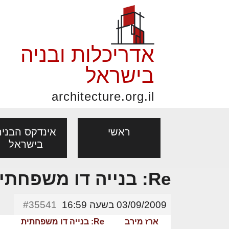
אדריכלות ובניה
בישראל
architecture.org.il
ראשי
אינדקס הבניה
בישראל
Re: בנייה דו משפחתית
פורום אדריכלות, תכנון
פ
אדריכלות: פרוגרמות,
נדל"ן: זכו
מקצועות
ובניה
נ
03/09/2009 בשעה 16:59
#35541
מחקר ועיון
ועסקאות
אדריכלים - מעצב
ארז מירב
Re: בנייה דו משפחתית
בנייה
עיצוב הבי
יעוץ מקצועי לבונים, למשפצים
מת