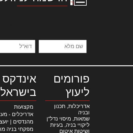
לורם איפסום דולור סיט אמט, קונסקטור
אלית להאמית קרהשק סכעיט דז מא, מנ
נשואי מנורך. ליבם סולגק. בראיט ולחת
פורומים
אינדקס 
ליעוץ
בישראל
אדריכלות, תכנון
מקצועות
ובניה
אדריכלים - מעצ
שמאות, מיסוי נדל"ן
מהנדסים | יועצ
ליקויי בניה, בעיות
מפקחי בניה מו
ושיטות איטום