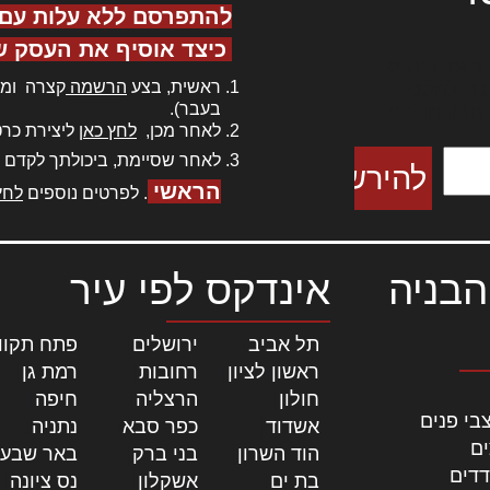
להתפרסם ללא עלות עם ס
כיצד אוסיף את העסק ש
ר אדיפיסינג
ראשית, בצע
הרשמה
קצרה ומה
כם למטכין
בעבר).
 צורק מונחף
לאחר מכן,
לחץ כאן
ליצירת כרט
לאחר שסיימת, ביכולתך לקדם 
הראשי
. לפרטים נוספים
לחץ
הבניה
אינדקס לפי עיר
תל אביב
|
ירושלים
|
פתח תקוו
ראשון לציון
|
רחובות
|
רמת גן
|
חולון
|
הרצליה
|
חיפה
|
בי פנים
אשדוד
|
כפר סבא
|
נתניה
|
ים
הוד השרון
|
בני ברק
|
באר שבע
דדים
בת ים
|
אשקלון
|
נס ציונה
|