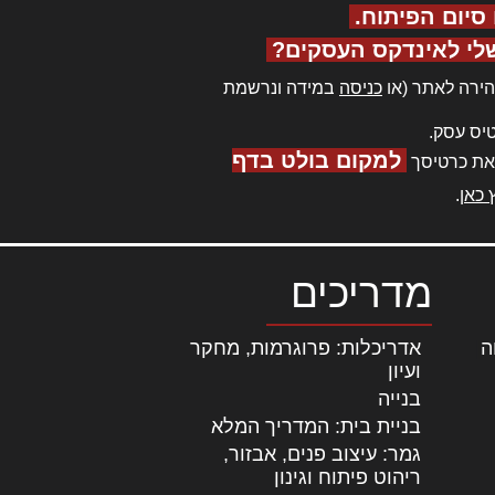
יום הפיתוח.
לי לאינדקס העסקים?
ירה לאתר (או
כניסה
במידה ונרשמת
יס עסק.
למקום בולט בדף
את כרטיסך
 כאן
.
מדריכים
ה
|
אדריכלות: פרוגרמות, מחקר
ועיון
בנייה
בניית בית: המדריך המלא
גמר: עיצוב פנים, אבזור,
|
ריהוט פיתוח וגינון