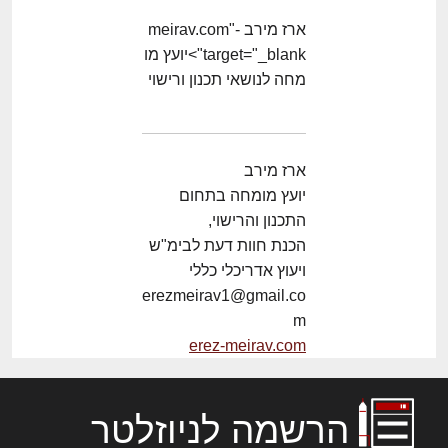
ארז מירב -meirav.com"
target="_blank">יועץ מו
מחה לנושאי תכנון ורישוי
ארז מירב
יועץ מומחה בתחום
התכנון והרישוי,
הכנת חוות דעת לבימ"ש
ויעוץ אדריכלי כללי
erezmeirav1@gmail.co
m
erez-meirav.com
הרשמה לניוזלטר