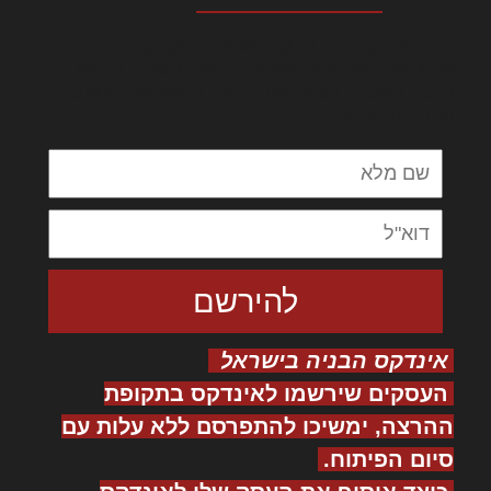
לורם איפסום דולור סיט אמט, קונסקטורר
אדיפיסינג אלית להאמית קרהשק סכעיט דז מא,
מנכם למטכין נשואי מנורך. ליבם סולגק. בראיט
ולחת צורק מונחף
אינדקס הבניה בישראל
העסקים שירשמו לאינדקס בתקופת
ההרצה, ימשיכו להתפרסם ללא עלות עם
סיום הפיתוח.