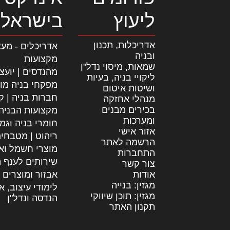
ליעוץ
בישראל
אדריכלות, תכנון
אדריכלים - מעצ
ובניה
מקצועות
שמאות, מיסוי נדל"ן
מהנדסים | יועצ
ליקויי בניה, בעיות
מפקחי בניה מו
ושיטות איטום
חברות בניה | קב
מנהלי אחזקה
בכירים מבנים
מקצועות הבניה
ומערכות
חומרי בניה וגמ
אזור אישי
ריהוט | מטבחי
הרשמה לאתר
מוצרי חשמל וא
התחברות
שירותים לענף ה
צור קשר
אודות
אבזור ומוצרים 
מגזין: בנייה
לימודי עיצוב, א
מגזין: תוכן שיווקי
הנדסה ונדל"ן
תקנון האתר