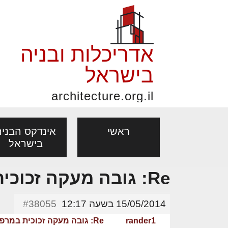
אדריכלות ובניה
בישראל
architecture.org.il
ראשי
אינדקס הבניה
בישראל
Re: גובה מעקה זכוכית במרפסת שמש
פורום אדריכלות, תכנון
פ
אדריכלות: פרוגרמות,
נדל"ן: זכו
אדריכלים - מעצב
ובניה
נ
15/05/2014 בשעה 12:17
#38055
מחקר ועיון
ועסקאות
מקצועות
rander1
Re: גובה מעקה זכוכית במרפסת שמש
בנייה
עיצוב הבי
יעוץ מקצועי לבונים, למשפצים
מת