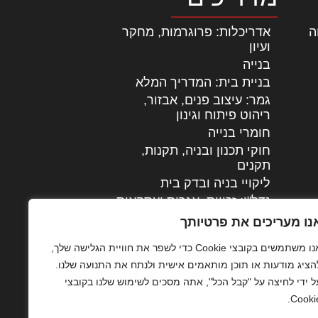
ה
|
אדריכלות: פרוגרמות, מחקר
ועיון
בנייה
בניית בית: המדריך המלא
גמר: עיצוב פנים, אבזור,
|
ריהוט פיתוח וגינון
חומרי בנייה
חוקי תכנון ובניה, תקנות,
תקנים
ליקויי בניה ובדק בית
נדל"ן: זכויות, אגרות ועסקאות
עיצוב הבית
נו מעריכים את פרטיותך
עקרונות ניהול אחזקה
אנו משתמשים בקובצי Cookie כדי לשפר את חוויית הגלישה שלך,
מתקדמות
הציג מודעות או תוכן מותאמים אישית ולנתח את התנועה שלנו.
צילום אדריכלי
ל ידי לחיצה על "קבל הכל", אתה מסכים לשימוש שלנו בקובצי
שיווק נדלן
Cookie
שיטות בניה: מפרטים