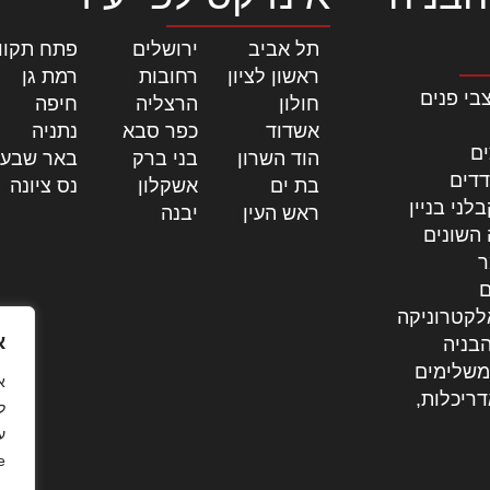
תל אביב
|
ירושלים
|
פתח תקוו
ראשון לציון
|
רחובות
|
רמת גן
|
בי פנים
חולון
|
הרצליה
|
חיפה
|
אשדוד
|
כפר סבא
|
נתניה
|
ים
הוד השרון
|
בני ברק
|
באר שבע
דדים
בת ים
|
אשקלון
|
נס ציונה
|
לני בניין
ראש העין
|
יבנה
|
 השונים
ר
ם
לקטרוניקה
א
בניה
משלימים
דריכלות,
ל
ע
.