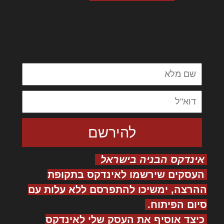
לורם איפסום דולור סיט אמט, קונסקטורר
אדיפיסינג אלית להאמית קרהשק סכעיט דז מא,
מנכם למטכין נשואי מנורך. ליבם סולגק. בראיט
ולחת צורק מונחף
אינדקס הבניה בישראל
העסקים שירשמו לאינדקס בתקופת
ההרצה, ימשיכו להתפרסם ללא עלות עם
סיום הפיתוח.
כיצד אוסיף את העסק שלי לאינדקס