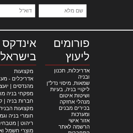
פורומים
אינדקס 
ליעוץ
בישראל
אדריכלות, תכנון
מקצועות
ובניה
אדריכלים - מעצ
שמאות, מיסוי נדל"ן
מהנדסים | יועצ
ליקויי בניה, בעיות
מפקחי בניה מו
ושיטות איטום
חברות בניה | קב
מנהלי אחזקה
בכירים מבנים
מקצועות הבניה
ומערכות
חומרי בניה וגמ
אזור אישי
ריהוט | מטבחי
הרשמה לאתר
מוצרי חשמל וא