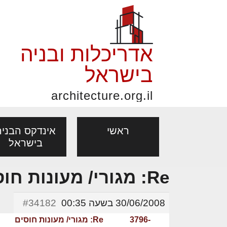
אדריכלות ובניה
בישראל
architecture.org.il
ראשי
אינדקס הבניה
בישראל
Re: מגורי/ מעונות חוסים
פורום אדריכלות, תכנון
פ
אדריכלות: פרוגרמות,
נדל"ן: זכו
מקצועות
ובניה
נ
30/06/2008 בשעה 00:35
#34182
מחקר ועיון
ועסקאות
אדריכלים - מעצב
-3796
Re: מגורי/ מעונות חוסים
בנייה
עיצוב הבי
יעוץ מקצועי לבונים, למשפצים
מת