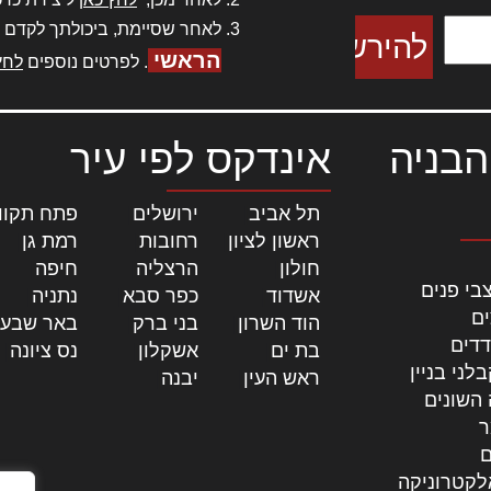
לאחר שסיימת, ביכולתך לקדם 
הראשי
. לפרטים נוספים
לחץ
הבניה
אינדקס לפי עיר
תל אביב
|
ירושלים
|
פתח תקוו
ראשון לציון
|
רחובות
|
רמת גן
|
חולון
|
הרצליה
|
חיפה
|
בי פנים
אשדוד
|
כפר סבא
|
נתניה
|
ים
הוד השרון
|
בני ברק
|
באר שבע
דדים
בת ים
|
אשקלון
|
נס ציונה
|
לני בניין
ראש העין
|
יבנה
|
 השונים
ר
ם
לקטרוניקה