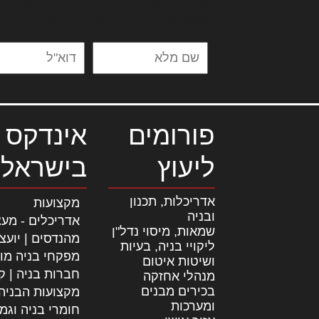
אלית להאמית קרהשק סכעיט דז מא, מנ
נשואי מנורך. ליבם סולגק. בראיט ולחת
פורומים
אינדקס 
ליעוץ
בישראל
אדריכלות, תכנון
מקצועות
ובניה
אדריכלים - מעצ
שמאות, מיסוי נדל"ן
מהנדסים | יועצ
ליקויי בניה, בעיות
מפקחי בניה מו
ושיטות איטום
חברות בניה | קב
מנהלי אחזקה
בכירים מבנים
מקצועות הבניה
ומערכות
חומרי בניה וגמ