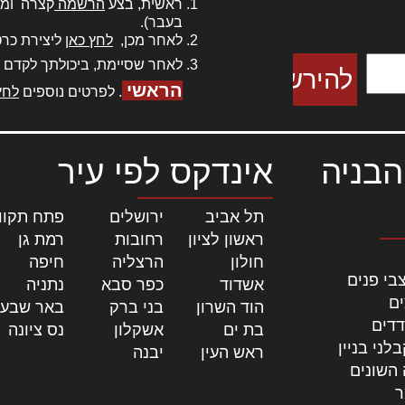
ראשית, בצע
הרשמה
קצרה ומה
כם למטכין
בעבר).
 צורק מונחף
לאחר מכן,
לחץ כאן
ליצירת כרט
לאחר שסיימת, ביכולתך לקדם 
הראשי
. לפרטים נוספים
לחץ
הבניה
אינדקס לפי עיר
תל אביב
|
ירושלים
|
פתח תקוו
ראשון לציון
|
רחובות
|
רמת גן
|
חולון
|
הרצליה
|
חיפה
|
בי פנים
אשדוד
|
כפר סבא
|
נתניה
|
ים
הוד השרון
|
בני ברק
|
באר שבע
דדים
בת ים
|
אשקלון
|
נס ציונה
|
לני בניין
ראש העין
|
יבנה
|
 השונים
ר