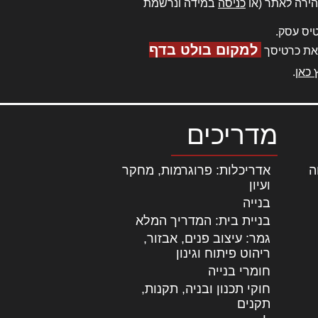
ירה לאתר (או
כניסה
במידה ונרשמת
יס עסק.
למקום בולט בדף
את כרטיסך
 כאן
.
מדריכים
ה
|
אדריכלות: פרוגרמות, מחקר
ועיון
בנייה
בניית בית: המדריך המלא
גמר: עיצוב פנים, אבזור,
|
ריהוט פיתוח וגינון
חומרי בנייה
חוקי תכנון ובניה, תקנות,
תקנים