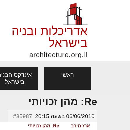
אדריכלות ובניה
בישראל
architecture.org.il
ראשי
אינדקס הבניה
בישראל
Re: מהן זכויותי
פורום אדריכלות, תכנון
פ
אדריכלות: פרוגרמות,
נדל"ן: זכו
מקצועות
ובניה
נ
06/06/2010 בשעה 20:15
#35987
מחקר ועיון
ועסקאות
אדריכלים - מעצב
ארז מירב
Re: מהן זכויותי
בנייה
עיצוב הבי
יעוץ מקצועי לבונים, למשפצים
מת