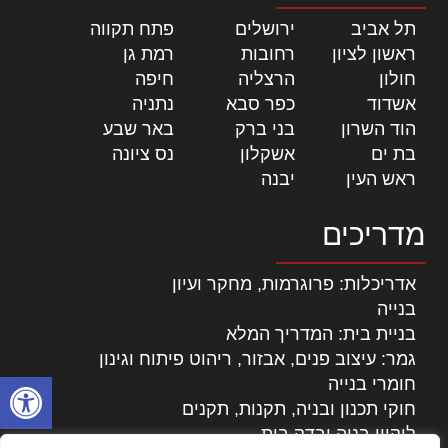
תל אביב
|
ירושלים
|
פתח תקווה
|
ראשון לציון
|
רחובות
|
רמת גן
|
חולון
|
הרצליה
|
חיפה
|
אשדוד
|
כפר סבא
|
נתניה
|
הוד השרון
|
בני ברק
|
באר שבע
|
בת ים
|
אשקלון
|
נס ציונה
|
ראש העין
|
יבנה
|
מדריכים
אדריכלות: פרוגרמות, מחקר ועיון
בנייה
בניית בית: המדריך המלא
גמר: עיצוב פנים, אבזור, ריהוט פיתוח וגינון
פתח סרגל
חומרי בנייה
חוקי תכנון ובניה, תקנות, תקנים
ליקויי בניה ובדק בית