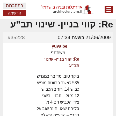
התחברות
אדריכלות ובניה בישראל
☰
architecture.org.il
הרשמה
Re: קווי בניין- שינוי תב"ע
21/06/2009 בשעה 07:34
#35228
yuvalbe
משתתף
Re: קווי בניין- שינוי
תב"ע
בוקר טוב, מדובר במגרש
535 כאשר ברוזטה מופיע
כביש 14, רוחב הכביש
12 מ' וקווי הבניין בשני
צידי הכביש הם 4 מ'.
סליחה שאני חוזר שוב על
דבריי – הבעייה היא לא