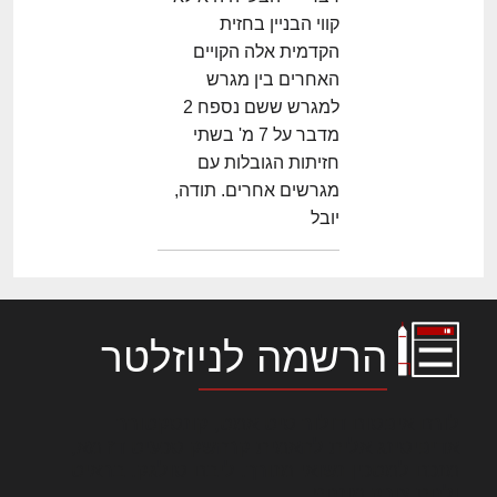
קווי הבניין בחזית
הקדמית אלה הקויים
האחרים בין מגרש
למגרש ששם נספח 2
מדבר על 7 מ' בשתי
חזיתות הגובלות עם
מגרשים אחרים. תודה,
יובל
הרשמה לניוזלטר
לורם איפסום דולור סיט אמט, קונסקטורר
אדיפיסינג אלית להאמית קרהשק סכעיט דז מא,
מנכם למטכין נשואי מנורך. ליבם סולגק. בראיט
ולחת צורק מונחף