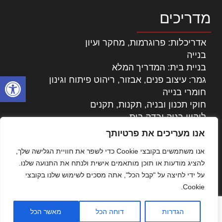
מדריכים
אדריכלות: פרוגרמות, מחקר ועיון
בנייה
בניית בית: המדריך המלא
פתח סרגל
גמר: עיצוב פנים, אבזור, ריהוט פיתוח וגינון
חומרי בנייה
חוקי תכנון ובניה, תקנות, תקנים
ליקויי בניה ובדק בית
נדל"ן: זכויות, אגרות ועסקאות
אנו מעריכים את פרטיותך
עיצוב הבית
אנו משתמשים בקובצי Cookie כדי לשפר את חוויית הגלישה שלך,
עקרונות ניהול אחזקה מתקדמות
להציג מודעות או תוכן מותאמים אישית ולנתח את התנועה שלנו.
צילום אדריכלי
על ידי לחיצה על "קבל הכל", אתה מסכים לשימוש שלנו בקובצי
שיווק נדלן
Cookie.
שיטות בניה: מפרטים והמלצות
תוכן שיווקי
הגדרות
דוחה הכל
מאשר הכל