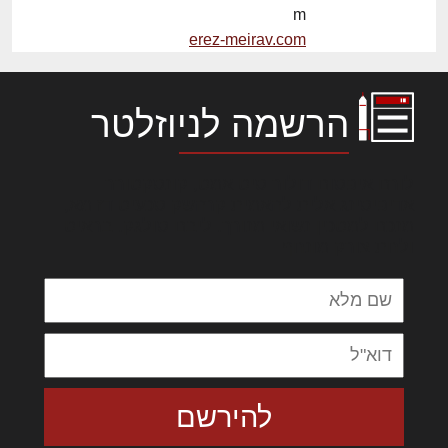
m
erez-meirav.com
הרשמה לניוזלטר
לורם איפסום דולור סיט אמט, קונסקטורר
אדיפיסינג אלית להאמית קרהשק סכעיט דז מא,
מנכם למטכין נשואי מנורך. ליבם סולגק. בראיט
ולחת צורק מונחף