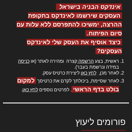
אינדקס הבניה בישראל
העסקים שירשמו לאינדקס בתקופת
ההרצה, ימשיכו להתפרסם ללא עלות עם
סיום הפיתוח.
כיצד אוסיף את העסק שלי לאינדקס
העסקים?
ראשית, בצע
הרשמה
קצרה ומהירה לאתר (או
כניסה
במידה ונרשמת בעבר).
לאחר מכן,
לחץ כאן
ליצירת כרטיס עסק.
למקום
לאחר שסיימת, ביכולתך לקדם את כרטיסך
בולט בדף הראשי
. לפרטים נוספים
לחץ כאן
.
פורומים ליעוץ