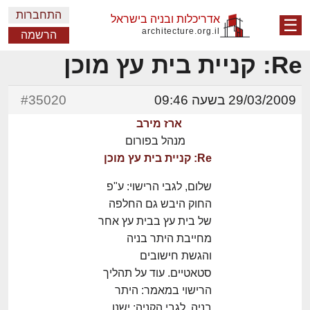
התחברות
אדריכלות ובניה בישראל
☰
architecture.org.il
הרשמה
Re: קניית בית עץ מוכן
29/03/2009 בשעה 09:46
#35020
ארז מירב
מנהל בפורום
Re: קניית בית עץ מוכן
שלום, לגבי הרישוי: ע"פ
החוק היבש גם החלפה
של בית עץ בבית עץ אחר
מחייבת היתר בניה
והגשת חישובים
סטאטיים. עוד על תהליך
הרישוי במאמר: היתר
בניה. לגבי הקניה: ישנן