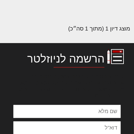
מוצג דיון 1 (מתוך 1 סה״כ)
הרשמה לניוזלטר
לורם איפסום דולור סיט אמט, קונסקטורר
אדיפיסינג אלית להאמית קרהשק סכעיט דז מא,
מנכם למטכין נשואי מנורך. ליבם סולגק. בראיט
ולחת צורק מונחף