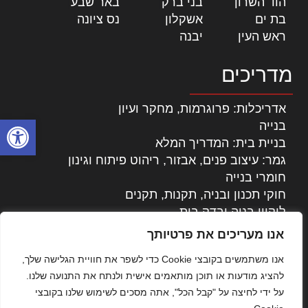
הוד השרון
|
בני ברק
|
באר שבע
|
בת ים
|
אשקלון
|
נס ציונה
|
ראש העין
|
יבנה
|
מדריכים
אדריכלות: פרוגרמות, מחקר ועיון
פתח סרגל
בנייה
בניית בית: המדריך המלא
גמר: עיצוב פנים, אבזור, ריהוט פיתוח וגינון
חומרי בנייה
חוקי תכנון ובניה, תקנות, תקנים
ליקויי בניה ובדק בית
נדל"ן: זכויות, אגרות ועסקאות
אנו מעריכים את פרטיותך
עיצוב הבית
אנו משתמשים בקובצי Cookie כדי לשפר את חוויית הגלישה שלך,
עקרונות ניהול אחזקה מתקדמות
להציג מודעות או תוכן מותאמים אישית ולנתח את התנועה שלנו.
צילום אדריכלי
על ידי לחיצה על "קבל הכל", אתה מסכים לשימוש שלנו בקובצי
שיווק נדלן