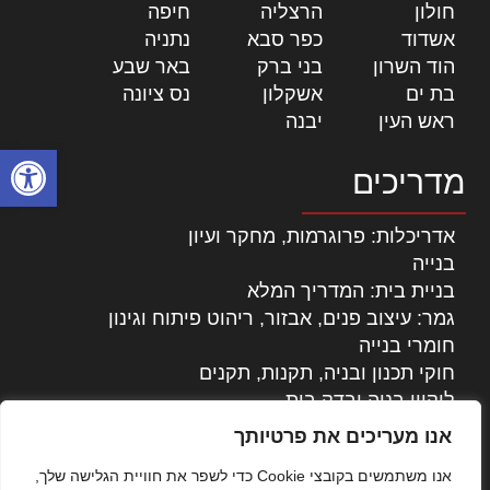
חולון
|
הרצליה
|
חיפה
|
אשדוד
|
כפר סבא
|
נתניה
|
הוד השרון
|
בני ברק
|
באר שבע
|
בת ים
|
אשקלון
|
נס ציונה
|
ראש העין
|
יבנה
|
פתח סרגל
מדריכים
אדריכלות: פרוגרמות, מחקר ועיון
בנייה
בניית בית: המדריך המלא
גמר: עיצוב פנים, אבזור, ריהוט פיתוח וגינון
חומרי בנייה
חוקי תכנון ובניה, תקנות, תקנים
ליקויי בניה ובדק בית
נדל"ן: זכויות, אגרות ועסקאות
אנו מעריכים את פרטיותך
עיצוב הבית
אנו משתמשים בקובצי Cookie כדי לשפר את חוויית הגלישה שלך,
עקרונות ניהול אחזקה מתקדמות