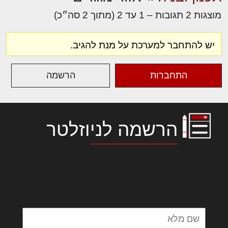
מוצגות 2 תגובות – 1 עד 2 (מתוך 2 סה״כ)
יש להתחבר למערכת על מנת להגיב.
התחברות
הרשמה
הרשמה לניוזלטר
לורם איפסום דולור סיט אמט, קונסקטורר
אדיפיסינג אלית להאמית קרהשק סכעיט דז מא,
מנכם למטכין נשואי מנורך. ליבם סולגק. בראיט
ולחת צורק מונחף