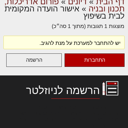
דף הבית
»
דיונים
»
פורום אדריכלות,
תכנון ובניה
»
אישור הועדה המקומית
לבית בשיפוץ
מוצגות 1 תגובות (מתוך 1 סה״כ)
יש להתחבר למערכת על מנת להגיב.
התחברות
הרשמה
הרשמה לניוזלטר
לורם איפסום דולור סיט אמט, קונסקטורר
אדיפיסינג אלית להאמית קרהשק סכעיט דז מא,
מנכם למטכין נשואי מנורך. ליבם סולגק. בראיט
ולחת צורק מונחף