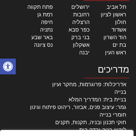
תל אביב
|
ירושלים
|
פתח תקווה
|
ראשון לציון
|
רחובות
|
רמת גן
|
חולון
|
הרצליה
|
חיפה
|
אשדוד
|
כפר סבא
|
נתניה
|
הוד השרון
|
בני ברק
|
באר שבע
|
בת ים
|
אשקלון
|
נס ציונה
|
ראש העין
|
יבנה
|
פתח סרגל
מדריכים
אדריכלות: פרוגרמות, מחקר ועיון
בנייה
בניית בית: המדריך המלא
גמר: עיצוב פנים, אבזור, ריהוט פיתוח וגינון
חומרי בנייה
חוקי תכנון ובניה, תקנות, תקנים
ליקויי בניה ובדק בית